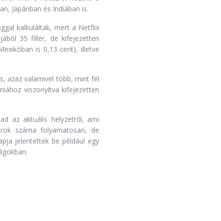
n, Japánban és Indiában is.
ggal kalkuláltak, mert a Netflix
ból 35 fillér, de kifejezetten
exikóban is 0,13 cent), illetve
, azaz valamivel több, mint fél
niához viszonyítva kifejezetten
ad az aktuális helyzetről, ami
űsorok száma folyamatosan, de
apja jelentettek be például egy
zágokban.