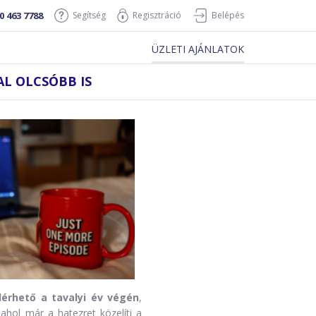
0 463 7788
Segítség
Regisztráció
Belépés
ÜZLETI AJÁNLATOK
L OLCSÓBB IS
érhető a tavalyi év végén
,
hol már a hatezret közelíti a