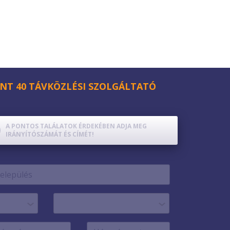
NT 40 TÁVKÖZLÉSI SZOLGÁLTATÓ
A PONTOS TALÁLATOK ÉRDEKÉBEN ADJA MEG
IRÁNYÍTÓSZÁMÁT ÉS CÍMÉT!