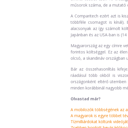
műsorok száma, de a mutató öte
A Comparitech ezért azt is kisz
többféle csomagot is kínál). 
alacsonyak az így számolt költ
Japánban és az USA-ban is (14 
Magyarország az egy címre vetí
forintos költséggel. Ez az éle
olcsó, a skandináv országban ug
Bár az összehasonlítás kifeje
ráadásul több okból is viszo
országonként eltérő ütemben nő
minden korábbinál nagyobb mér
Olvastad már?
A mobilozók többségének az aks
A magyarok is egyre többet tév
Tízmilliárdokat költünk videóját
Zsebben hordott bevásárlókocsi