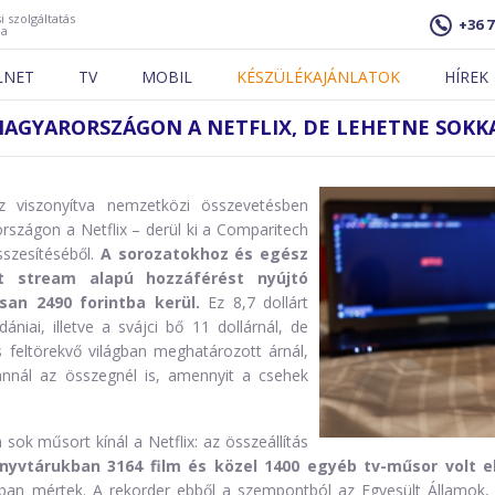
i szolgáltatás
+36 7
ja
LNET
TV
MOBIL
KÉSZÜLÉKAJÁNLATOK
HÍREK
AGYARORSZÁGON A NETFLIX, DE LEHETNE SOKKA
z viszonyítva nemzetközi összevetésben
szágon a Netflix – derül ki a Comparitech
szesítéséből.
A sorozatokhoz és egész
rt stream alapú hozzáférést nyújtó
san 2490 forintba kerül.
Ez 8,7 dollárt
ániai, illetve a svájci bő 11 dollárnál, de
 feltörekvő világban meghatározott árnál,
nnál az összegnél is, amennyit a csehek
 sok műsort kínál a Netflix: az összeállítás
yvtárukban 3164 film és közel 1400 egyéb tv-műsor volt el
ban mértek. A rekorder ebből a szempontból az Egyesült Államok, a