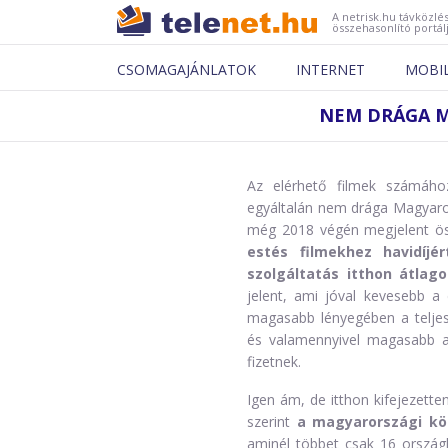
A netrisk.hu távközlés
összehasonlító portál
CSOMAGAJÁNLATOK
INTERNET
MOBI
NEM DRÁGA M
Az elérhető filmek számáho
egyáltalán nem drága Magyaror
még 2018 végén megjelent ös
estés filmekhez havidíjé
szolgáltatás itthon átlago
jelent, ami jóval kevesebb a d
magasabb lényegében a teljes
és valamennyivel magasabb a
fizetnek.
Igen ám, de itthon kifejezetten
szerint
a magyarországi kön
aminél többet csak 16 ország