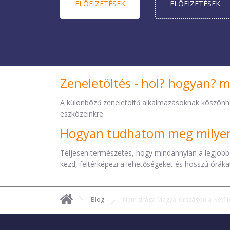
ELŐ­FIZETÉSEK
ELŐ­FIZETÉSEK
Zeneletöltés - hol? hogyan? 
A különböző zeneletöltő alkalmazásoknak köszönh
eszközeinkre.
Hogyan tudhatom meg milyen 
Teljesen természetes, hogy mindannyian a legjobb
kezd, feltérképezi a lehetőségeket és hosszú órákat 
Blog
Nem drága Magyarországon a Netflix,