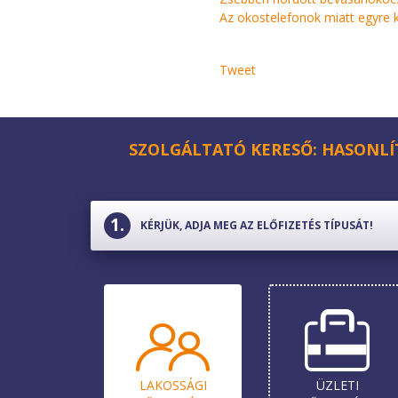
Az okostelefonok miatt egyre 
Tweet
SZOLGÁLTATÓ KERESŐ: HASONLÍ
KÉRJÜK, ADJA MEG AZ ELŐFIZETÉS TÍPUSÁT!
LAKOSSÁGI
ÜZLETI