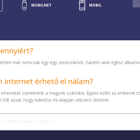
MOBILNET
MOBILNET
MOBIL
FAX
TV
SZERVER
TELEFON
mennyiért?
etően már nemcsak egy-egy zeneszámot, hanem akár egész albumokat 
internet érhető el nálam?
 internetet szeretnénk a magunk számára. Éppen ezért az emberek t
tölt azzal, hogy kiderítse mi alapján célszerű dönteni.
 de lehetne sokkal olcsóbb is