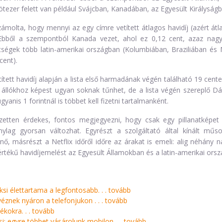
zer felett van például Svájcban, Kanadában, az Egyesült Királyságba
ámolta, hogy mennyi az egy címre vetített átlagos havidíj (azért átla
Ebből a szempontból Kanada vezet, ahol ez 0,12 cent, azaz nagyjá
ségek több latin-amerikai országban (Kolumbiában, Braziliában és M
cent).
tett havidíj alapján a lista első harmadának végén található 19 centes
n állókhoz képest ugyan soknak tűnhet, de a lista végén szereplő Dá
yanis 1 forintnál is többet kell fizetni tartalmanként.
zetten érdekes, fontos megjegyezni, hogy csak egy pillanatképet 
nylag gyorsan változhat. Egyrészt a szolgáltató által kínált m
, másrészt a Netflix időről időre az árakat is emeli: alig néhány n
tékű havidíjemelést az Egyesült Államokban és a latin-amerikai ors
i élettartama a legfontosabb. . .
tovább
éznek nyáron a telefonjukon . . .
tovább
ékokra. . .
tovább
: egyre többet vásárolunk mobilon. . .
tovább