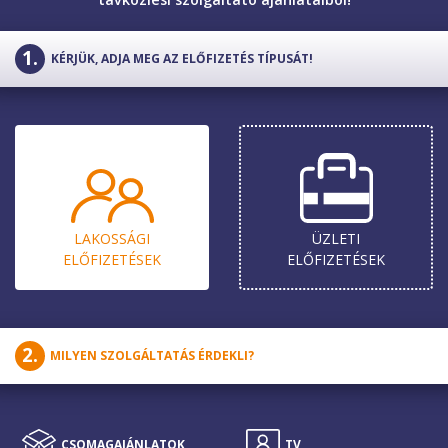
KÉRJÜK, ADJA MEG AZ ELŐFIZETÉS TÍPUSÁT!
LAKOSSÁGI
ÜZLETI
ELŐ­FIZETÉSEK
ELŐ­FIZETÉSEK
MILYEN SZOLGÁLTATÁS ÉRDEKLI?
CSOMAG­AJÁNLATOK
CSOMAG­AJÁNLATOK
TV
MOBIL