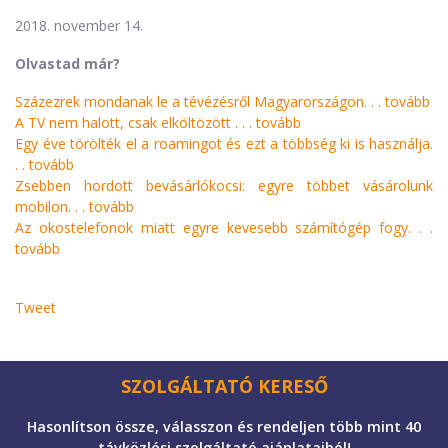
2018. november 14.
Olvastad már?
Százezrek mondanak le a tévézésről Magyarországon. . .
tovább
A TV nem halott, csak elköltözött . . .
tovább
Egy éve törölték el a roamingot és ezt a többség ki is használja.
. .
tovább
Zsebben hordott bevásárlókocsi: egyre többet vásárolunk
mobilon. . .
tovább
Az okostelefonok miatt egyre kevesebb számítógép fogy. . .
tovább
Tweet
SZOLGÁLTATÓ KERESŐ
Hasonlítson össze, válasszon és rendeljen több mint 40
távközlési szolgáltató ajánlataiból!