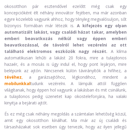
okosotthon pár esztendővel ezelőtt még csak egy
koncepcióként élt néhány innovátor fejében, ma már azonban
egyre közelebb vagyunk ahhoz, hogy tényleg megvalósuljon, sőt
bizonyos formában már létezik is.
A kifejezés egy olyan
automatizált lakást, vagy családi házat takar, amelyben
emberi beavatkozás nélkül vagy éppen emberi
beavatkozással, de távolról lehet vezérelni az ott
található elektromos eszközök nagy részét.
A klíma
automatikusan lehűti a lakást 20 fokra, mire a tulajdonos
hazaér, és a mosás is úgy indul el, hogy pont lejárjon, mire
belépünk az ajtón. Nincsenek külön távirányítók a hifihez, a
tévéhez
,
a garázsajtóhoz, légkondihoz, mindent a
mobilunkkal
tudunk vezérelni. A lámpák attól függően
világítanak, hogy éppen hol vagyunk a lakásban és mit csinálunk,
a tulajdonos pedig üzenetet kap okostelefonjára, ha valaki
kinyitja a bejárati ajtót.
És ez még csak néhány megoldás a számtalan lehetőség közül,
amit egy okosotthon kínálhat. Ma már az új családi és
társasházakat sok esetben úgy tervezik, hogy az ilyen jellegű