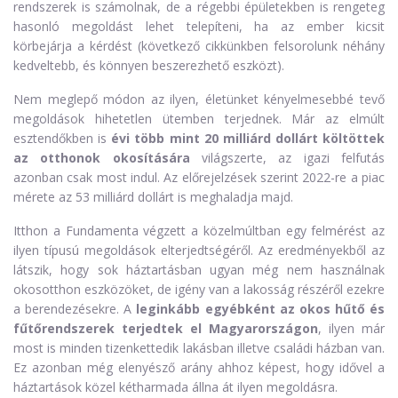
rendszerek is számolnak, de a régebbi épületekben is rengeteg
hasonló megoldást lehet telepíteni, ha az ember kicsit
körbejárja a kérdést (következő cikkünkben felsorolunk néhány
kedveltebb, és könnyen beszerezhető eszközt).
Nem meglepő módon az ilyen, életünket kényelmesebbé tevő
megoldások hihetetlen ütemben terjednek. Már az elmúlt
esztendőkben is
évi több mint 20 milliárd dollárt költöttek
az otthonok okosítására
világszerte, az igazi felfutás
azonban csak most indul. Az előrejelzések szerint 2022-re a piac
mérete az 53 milliárd dollárt is meghaladja majd.
Itthon a Fundamenta végzett a közelmúltban egy felmérést az
ilyen típusú megoldások elterjedtségéről. Az eredményekből az
látszik, hogy sok háztartásban ugyan még nem használnak
okosotthon eszközöket, de igény van a lakosság részéről ezekre
a berendezésekre. A
leginkább egyébként az okos hűtő és
fűtőrendszerek terjedtek el Magyarországon
, ilyen már
most is minden tizenkettedik lakásban illetve családi házban van.
Ez azonban még elenyésző arány ahhoz képest, hogy idővel a
háztartások közel kétharmada állna át ilyen megoldásra.