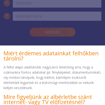
?
?
KERESÉS
Miért érdemes adatainkat felhőkben
tárolni?
A felhő alapú adattárolás nagyszerű lehetőség arra, hogy a
számunkra fontos adatokat (pl. fényképeket, dokumentumokat)
oly módon tároljunk, hogy bárhol, bármilyen eszközről
elérhetőek legyenek és a biztonsági mentésekkel se nekünk
kelljen vesződnünk.
Mire figyeljünk az albérletbe szánt
internet- vagy TV előfizetésnél?