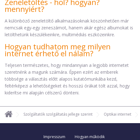
Zeneletöltés - hol? hogyan?
mennyiért?
A különböző zeneletöltő alkalmazásoknak köszönhetően már
nemcsak egy-egy zeneszámot, hanem akár egész albumokat is
letölthetünk készülékeinkre, multimédiás eszközeinkre.
Hogyan tudhatom meg milyen
internet érhető el nálam?
Teljesen természetes, hogy mindannyian a legjobb internetet
szeretnénk a magunk számára. Éppen ezért az emberek
többsége a választás előtt alapos kutatómunkába kezd,
feltérképezi a lehetőségeket és hosszú órákat tölt azzal, hogy
kiderítse mi alapján célszerű dönteni.
Szolgáltatók szolgáltatás jellege szerint
Optikai internet
Impresszum
Hogyan működik