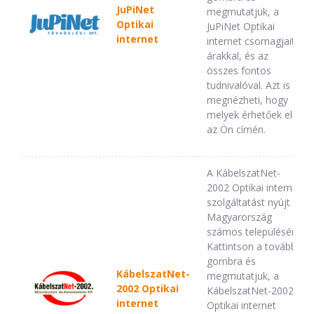
JuPiNet
megmutatjuk, a
Optikai
JuPiNet Optikai
internet
internet csomagjait,
árakkal, és az
összes fontos
tudnivalóval. Azt is
megnézheti, hogy
melyek érhetőek el
az Ön címén.
A KábelszatNet-
2002 Optikai internet
szolgáltatást nyújt
Magyarország
számos településén.
Kattintson a tovább
gombra és
KábelszatNet-
megmutatjuk, a
2002 Optikai
KábelszatNet-2002
internet
Optikai internet