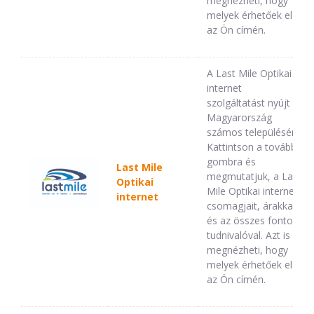
megnézheti, hogy
melyek érhetőek el
az Ön címén.
A Last Mile Optikai
internet
szolgáltatást nyújt
Magyarország
számos településén.
Kattintson a tovább
gombra és
Last Mile
megmutatjuk, a Last
Optikai
Mile Optikai internet
internet
csomagjait, árakkal,
és az összes fontos
tudnivalóval. Azt is
megnézheti, hogy
melyek érhetőek el
az Ön címén.