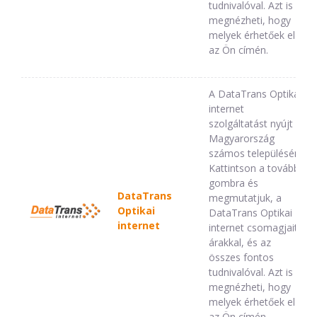
tudnivalóval. Azt is
megnézheti, hogy
melyek érhetőek el
az Ön címén.
A DataTrans Optikai
internet
szolgáltatást nyújt
Magyarország
számos településén.
Kattintson a tovább
gombra és
DataTrans
megmutatjuk, a
Optikai
DataTrans Optikai
internet
internet csomagjait,
árakkal, és az
összes fontos
tudnivalóval. Azt is
megnézheti, hogy
melyek érhetőek el
az Ön címén.