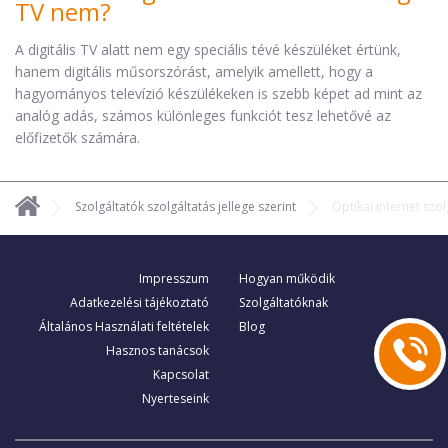
TV nem?
A digitális TV alatt nem egy speciális tévé készüléket értünk,
hanem digitális műsorszórást, amelyik amellett, hogy a
hagyományos televízió készülékeken is szebb képet ad mint az
analóg adás, számos különleges funkciót tesz lehetővé az
előfizetők számára.
Szolgáltatók szolgáltatás jellege szerint
Optikai internet szol
Impresszum
Hogyan működik
Adatkezelési tájékoztató
Szolgáltatóknak
Általános Használati feltételek
Blog
Hasznos tanácsok
Kapcsolat
Nyerteseink