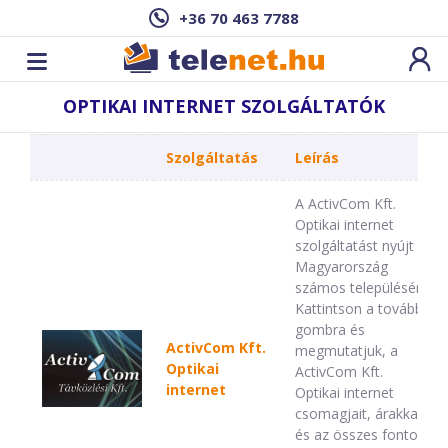
+36 70 463 7788
OPTIKAI INTERNET SZOLGÁLTATÓK
Szolgáltatás
Leírás
A ActivCom Kft.
Optikai internet
szolgáltatást nyújt
Magyarország
számos településén.
Kattintson a tovább
gombra és
ActivCom Kft.
megmutatjuk, a
Optikai
ActivCom Kft.
internet
Optikai internet
csomagjait, árakkal,
és az összes fontos