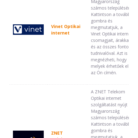
Magyarország
számos településén.
Kattintson a tovább
gombra és
Vinet Optikai
megmutatjuk, a
internet
Vinet Optikai internet
csomagjait, árakkal,
és az összes fontos
tudnivalóval. Azt is
megnézheti, hogy
melyek érhetőek el
az Ön címén.
A ZNET Telekom
Optikai internet
szolgáltatást nyújt
Magyarország
számos településén.
Kattintson a tovább
gombra és
ZNET
megmutatjuk, a