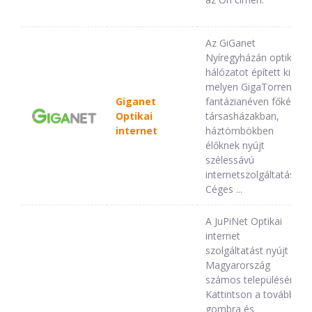
Az GiGanet
Nyíregyházán optikai
hálózatot épített ki,
melyen GigaTorrent
Giganet
fantázianéven főként
Optikai
társasházakban,
internet
háztömbökben
élőknek nyújt
szélessávú
internetszolgáltatást.
Céges ...
A JuPiNet Optikai
internet
szolgáltatást nyújt
Magyarország
számos településén.
Kattintson a tovább
gombra és