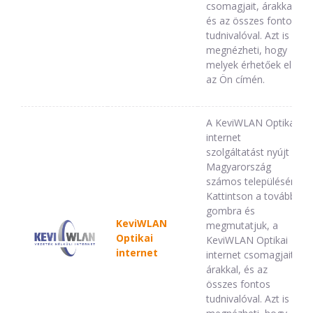
csomagjait, árakkal,
és az összes fontos
tudnivalóval. Azt is
megnézheti, hogy
melyek érhetőek el
az Ön címén.
A KeviWLAN Optikai
internet
szolgáltatást nyújt
Magyarország
számos településén.
Kattintson a tovább
gombra és
KeviWLAN
megmutatjuk, a
Optikai
KeviWLAN Optikai
internet
internet csomagjait,
árakkal, és az
összes fontos
tudnivalóval. Azt is