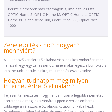
Persze elérhetőek más csomagok is, íme a teljes lista:
OPTIC Home S, OPTIC Home M, OPTIC Home L, OPTIC
Home XL, OpticOffice 300, OpticOffice 500, OpticOffice
1000
Zeneletöltés - hol? hogyan?
mennyiért?
A különböző zeneletöltő alkalmazásoknak köszönhetően már
nemcsak egy-egy zeneszámot, hanem akár egész albumokat is
letölthetünk készülékeinkre, multimédiás eszközeinkre.
Hogyan tudhatom meg milyen
internet érhető el nálam?
Teljesen természetes, hogy mindannyian a legjobb internetet
szeretnénk a magunk számára. Éppen ezért az emberek
többsége a választás előtt alapos kutatómunkába kezd,
feltérképezi a lehetőségeket és hosszú órákat tölt azzal, hogy