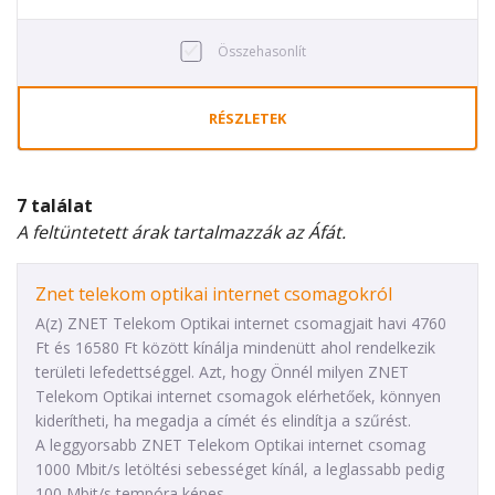
Összehasonlít
RÉSZLETEK
7 találat
A feltüntetett árak tartalmazzák az Áfát.
Znet telekom optikai internet csomagokról
A(z) ZNET Telekom Optikai internet csomagjait havi 4760
Ft és 16580 Ft között kínálja mindenütt ahol rendelkezik
területi lefedettséggel. Azt, hogy Önnél milyen ZNET
Telekom Optikai internet csomagok elérhetőek, könnyen
kiderítheti, ha megadja a címét és elindítja a szűrést.
A leggyorsabb ZNET Telekom Optikai internet csomag
1000 Mbit/s letöltési sebességet kínál, a leglassabb pedig
100 Mbit/s tempóra képes.