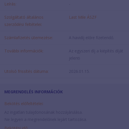
Leírás:
-
Szolgáltató általános
Last Mile ÁSZF
szerződési feltételei:
Számlafizetés ütemezése:
A havidíj előre fizetendő.
További információk:
Az egyszeri díj a kiépítés díját
jelenti
Utolsó frissítés dátuma:
2026.01.15.
MEGRENDELÉS INFORMÁCIÓK
Bekötés előfeltételei:
Az ingatlan tulajdonosának hozzájárulása.
Ne legyen a megrendelőnek lejárt tartozása.
Bekötési idő: