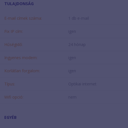
TULAJDONSÁG
E-mail címek száma:
1 db e-mail
Fix IP cím:
igen
Hűségidő:
24 hónap
Ingyenes modem:
igen
Korlátlan forgalom:
igen
Típus:
Optikai internet
Wifi opció:
nem
EGYÉB