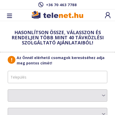
+36 70 463 7788
Cím: ,
HASONLÍTSON ÖSSZE, VÁLASSZON ÉS
Ez a csomag sajnos nem elérhető az Ön
RENDELJEN TÖBB MINT 40 TÁVKÖZLÉSI
címén.
Megnézem másik címen!
SZOLGÁLTATÓ AJÁNLATAIBÓL!
vissza a szolgáltatásokhoz
Az Önnél elérhető csomagok kereséséhez adja
meg pontos címét!
Last Mile
Fiber Office 250
COM
AZ ELŐFIZETÉS RÉSZLETEI
Havi díj
:
6670 Ft