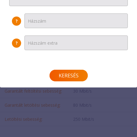
Egyszeri díj:
17500 Ft
?
Helyszínen fizetendő:
17500 Ft
Modem díja:
0 Ft
?
SEBESSÉG
KERESÉS
Feltöltési sebesség:
70 Mbit/s
Garantált feltöltési sebesség:
30 Mbit/s
Garantált letöltési sebesség:
80 Mbit/s
Letöltési sebesség:
250 Mbit/s