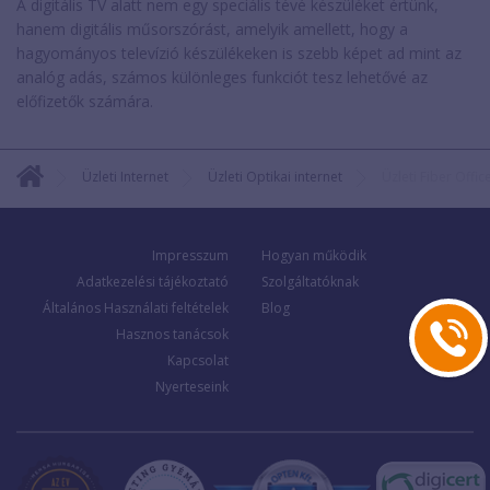
A digitális TV alatt nem egy speciális tévé készüléket értünk,
hanem digitális műsorszórást, amelyik amellett, hogy a
hagyományos televízió készülékeken is szebb képet ad mint az
analóg adás, számos különleges funkciót tesz lehetővé az
előfizetők számára.
Üzleti Internet
Üzleti Optikai internet
Üzleti Fiber Offi
Impresszum
Hogyan működik
Adatkezelési tájékoztató
Szolgáltatóknak
Általános Használati feltételek
Blog
Hasznos tanácsok
Kapcsolat
Nyerteseink