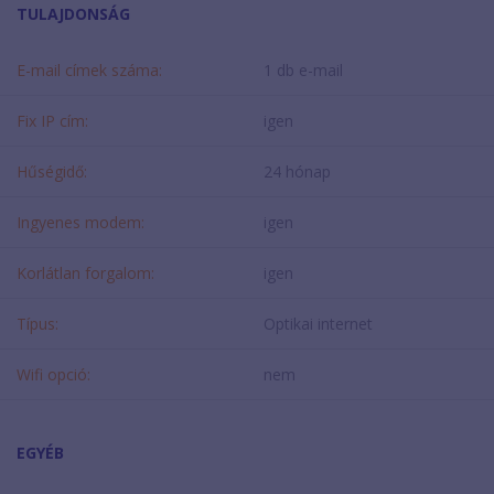
TULAJDONSÁG
E-mail címek száma:
1 db e-mail
Fix IP cím:
igen
Hűségidő:
24 hónap
Ingyenes modem:
igen
Korlátlan forgalom:
igen
Típus:
Optikai internet
Wifi opció:
nem
EGYÉB