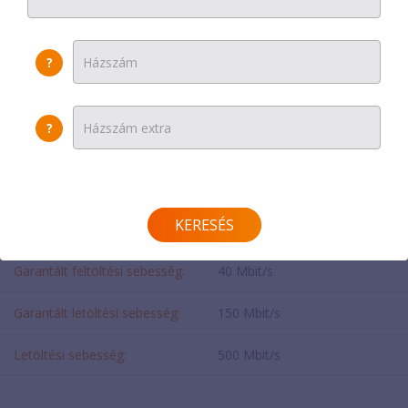
Egyszeri díj:
17500 Ft
?
Helyszínen fizetendő:
17500 Ft
Modem díja:
0 Ft
?
SEBESSÉG
KERESÉS
Feltöltési sebesség:
150 Mbit/s
Garantált feltöltési sebesség:
40 Mbit/s
Garantált letöltési sebesség:
150 Mbit/s
Letöltési sebesség:
500 Mbit/s