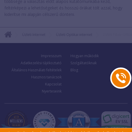
többsége a választás előtt alapos kutatómunkába kezd,
feltérképezi a lehetőségeket és hosszú órákat tölt azzal, hogy
kiderítse mi alapján célszerű dönteni.
Üzleti Internet
Üzleti Optikai internet
Üzleti Fiber Offi
Impresszum
Hogyan működik
Adatkezelési tájékoztató
Szolgáltatóknak
Általános Használati feltételek
Blog
Hasznos tanácsok
Kapcsolat
Nyerteseink