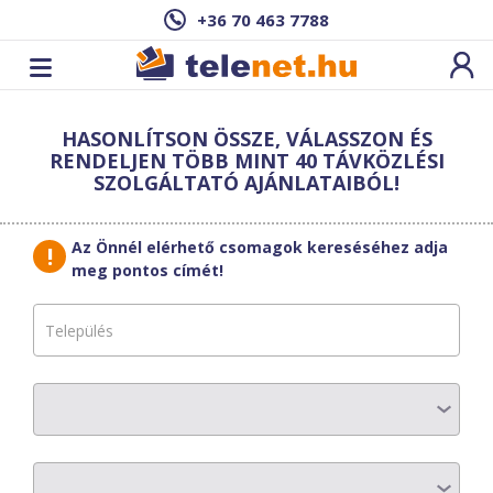
+36 70 463 7788
Cím: ,
HASONLÍTSON ÖSSZE, VÁLASSZON ÉS
Ez a csomag sajnos nem elérhető az Ön
RENDELJEN TÖBB MINT 40 TÁVKÖZLÉSI
címén.
Megnézem másik címen!
SZOLGÁLTATÓ AJÁNLATAIBÓL!
vissza a szolgáltatásokhoz
Az Önnél elérhető csomagok kereséséhez adja
meg pontos címét!
Last Mile
Fiber Office 500
COM
AZ ELŐFIZETÉS RÉSZLETEI
Havi díj
:
8580 Ft