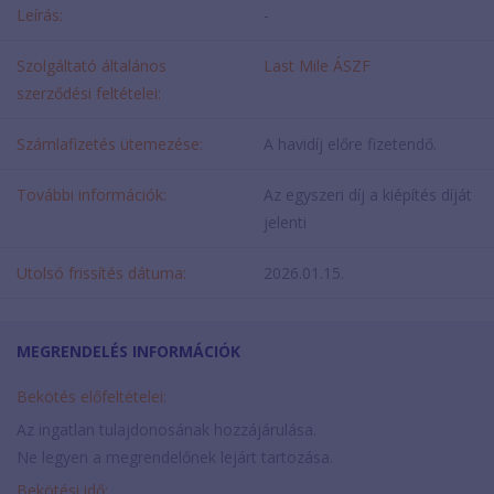
Leírás:
-
Szolgáltató általános
Last Mile ÁSZF
szerződési feltételei:
Számlafizetés ütemezése:
A havidíj előre fizetendő.
További információk:
Az egyszeri díj a kiépítés díját
jelenti
Utolsó frissítés dátuma:
2026.01.15.
MEGRENDELÉS INFORMÁCIÓK
Bekötés előfeltételei:
Az ingatlan tulajdonosának hozzájárulása.
Ne legyen a megrendelőnek lejárt tartozása.
Bekötési idő: