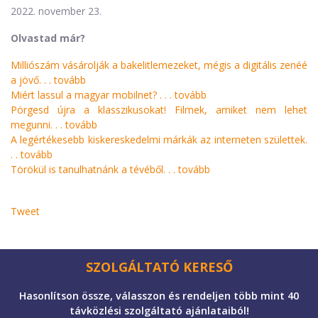
2022. november 23.
Olvastad már?
Milliószám vásárolják a bakelitlemezeket, mégis a digitális zenéé
a jövő. . .
tovább
Miért lassul a magyar mobilnet? . . .
tovább
Pörgesd újra a klasszikusokat! Filmek, amiket nem lehet
megunni. . .
tovább
A legértékesebb kiskereskedelmi márkák az interneten születtek.
. .
tovább
Törökül is tanulhatnánk a tévéből. . .
tovább
Tweet
SZOLGÁLTATÓ KERESŐ
Hasonlítson össze, válasszon és rendeljen több mint 40
távközlési szolgáltató ajánlataiból!