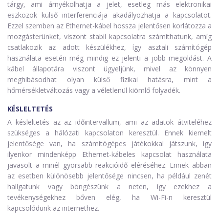
tárgy, ami árnyékolhatja a jelet, esetleg más elektronikai
eszközök külső interferenciája akadályozhatja a kapcsolatot.
Ezzel szemben az Ethernet-kábel hossza jelentősen korlátozza a
mozgásterünket, viszont stabil kapcsolatra számíthatunk, amíg
csatlakozik az adott készülékhez, így asztali számítógép
használata esetén még mindig ez jelenti a jobb megoldást. A
kábel állapotára viszont ügyeljünk, mivel az könnyen
meghibásodhat olyan külső fizikai hatásra, mint a
hőmérsékletváltozás vagy a véletlenül kiömlő folyadék.
KÉSLELTETÉS
A késleltetés az az időintervallum, ami az adatok átviteléhez
szükséges a hálózati kapcsolaton keresztül. Ennek kiemelt
jelentősége van, ha számítógépes játékokkal játszunk, így
ilyenkor mindenképp Ethernet-kábeles kapcsolat használata
javasolt a minél gyorsabb reakcióidő eléréséhez. Ennek abban
az esetben különösebb jelentősége nincsen, ha például zenét
hallgatunk vagy böngészünk a neten, így ezekhez a
tevékenységekhez bőven elég, ha Wi-Fi-n keresztül
kapcsolódunk az internethez.