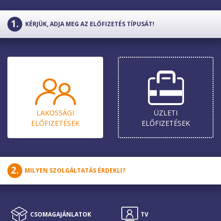
KÉRJÜK, ADJA MEG AZ ELŐFIZETÉS TÍPUSÁT!
LAKOSSÁGI
ÜZLETI
ELŐ­FIZETÉSEK
ELŐ­FIZETÉSEK
MILYEN SZOLGÁLTATÁS ÉRDEKLI?
CSOMAG­AJÁNLATOK
CSOMAG­AJÁNLATOK
TV
MOBIL