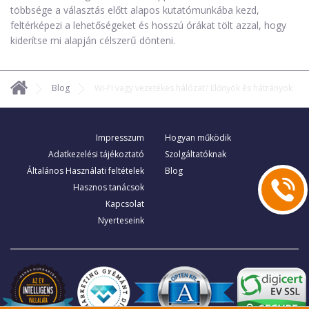
többsége a választás előtt alapos kutatómunkába kezd,
feltérképezi a lehetőségeket és hosszú órákat tölt azzal, hogy
kiderítse mi alapján célszerű dönteni.
Blog
Wi-Fi vagy vezetékes hálózat? Előnyök és hátrányok
Impresszum
Hogyan működik
Adatkezelési tájékoztató
Szolgáltatóknak
Általános Használati feltételek
Blog
Hasznos tanácsok
Kapcsolat
Nyerteseink