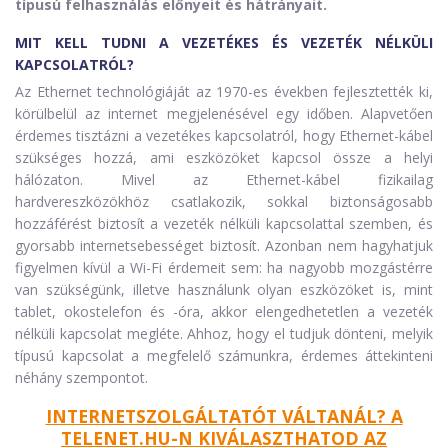
típusú felhasználás előnyeit és hátrányait.
MIT KELL TUDNI A VEZETÉKES ÉS VEZETÉK NÉLKÜLI
KAPCSOLATRÓL?
Az Ethernet technológiáját az 1970-es években fejlesztették ki,
körülbelül az internet megjelenésével egy időben. Alapvetően
érdemes tisztázni a vezetékes kapcsolatról, hogy Ethernet-kábel
szükséges hozzá, ami eszközöket kapcsol össze a helyi
hálózaton. Mivel az Ethernet-kábel fizikailag
hardvereszközökhöz csatlakozik, sokkal biztonságosabb
hozzáférést biztosít a vezeték nélküli kapcsolattal szemben, és
gyorsabb internetsebességet biztosít. Azonban nem hagyhatjuk
figyelmen kívül a Wi-Fi érdemeit sem: ha nagyobb mozgástérre
van szükségünk, illetve használunk olyan eszközöket is, mint
tablet, okostelefon és -óra, akkor elengedhetetlen a vezeték
nélküli kapcsolat megléte. Ahhoz, hogy el tudjuk dönteni, melyik
típusú kapcsolat a megfelelő számunkra, érdemes áttekinteni
néhány szempontot.
INTERNETSZOLGÁLTATÓT VÁLTANÁL? A
TELENET.HU-N KIVÁLASZTHATOD AZ