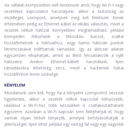
Ha vállalati környezetben kell döntenünk arról, hogy Wi-Fi-t vagy
vezetékes kapcsolatot használjunk, akkor a biztonság az
elsődleges szempont, amelynek meg kell felelnünk. Ennek
értelmében pedig az Ethernet-kábel az ideális választás, mivel a
vezeték nélküli hálózat könnyebben megtámadható: például
könnyedén feltörhetik a titkosítási kulcsot, ezáltal
hozzáférhetnek a hálózathoz, vagy hamis hálózati pontok
létrehozásával indíthatnak támadást, így az áldozat adatait
egyszerűen ellophatják, amint az illető felcsatlakozik a nyílt
hálózatra. Amikor Ethernet-kábelt használunk, ilyen
támadásokra lehetőség sincs, mivel a hackernek fizikai
hozzáférésre lenne szüksége.
KÉNYELEM
Mondanunk sem kell, hogy ha a kényelmi szempontot vesszük
figyelembe, akkor a vezeték nélküli kapcsolat előnyösebb,
ráadásul a Wi-Fi-hez több készüléket is csatlakoztathatunk
egyszerre. Azonban a Wi-Fi kapcsán sem felejthetjük el, hogy
vannak olyan térbeli tényezők, amelyek befolyásolhatják a
jelerősséget: ilyen lehet például egy vastag fal vagy egy nagyobb