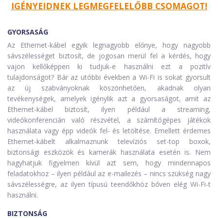
IGÉNYEIDNEK LEGMEGFELELŐBB CSOMAGOT!
GYORSASÁG
Az Ethernet-kábel egyik legnagyobb előnye, hogy nagyobb
sávszélességet biztosít, de jogosan merül fel a kérdés, hogy
vajon kellőképpen ki tudjuk-e használni ezt a pozitív
tulajdonságot? Bár az utóbbi években a Wi-Fi is sokat gyorsult
az új szabványoknak köszönhetően, akadnak olyan
tevékenységek, amelyek igénylik azt a gyorsaságot, amit az
Ethernet-kábel biztosít, ilyen például a streaming,
videókonferencián való részvétel, a számítógépes játékok
használata vagy épp videók fel- és letöltése. Emellett érdemes
Ethernet-kábelt alkalmaznunk televíziós set-top boxok,
biztonsági eszközök és kamerák használata esetén is. Nem
hagyhatjuk figyelmen kívül azt sem, hogy mindennapos
feladatokhoz – ilyen például az e-mailezés – nincs szükség nagy
sávszélességre, az ilyen típusú teendőkhöz bőven elég Wi-Fi-t
használni.
BIZTONSÁG