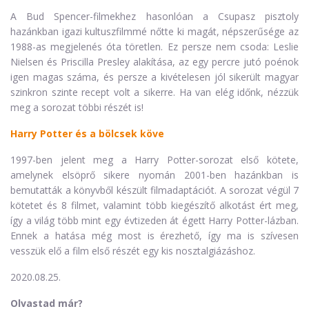
A Bud Spencer-filmekhez hasonlóan a Csupasz pisztoly
hazánkban igazi kultuszfilmmé nőtte ki magát, népszerűsége az
1988-as megjelenés óta töretlen. Ez persze nem csoda: Leslie
Nielsen és Priscilla Presley alakítása, az egy percre jutó poénok
igen magas száma, és persze a kivételesen jól sikerült magyar
szinkron szinte recept volt a sikerre. Ha van elég időnk, nézzük
meg a sorozat többi részét is!
Harry Potter és a bölcsek köve
1997-ben jelent meg a Harry Potter-sorozat első kötete,
amelynek elsöprő sikere nyomán 2001-ben hazánkban is
bemutatták a könyvből készült filmadaptációt. A sorozat végül 7
kötetet és 8 filmet, valamint több kiegészítő alkotást ért meg,
így a világ több mint egy évtizeden át égett Harry Potter-lázban.
Ennek a hatása még most is érezhető, így ma is szívesen
vesszük elő a film első részét egy kis nosztalgiázáshoz.
2020.08.25.
Olvastad már?