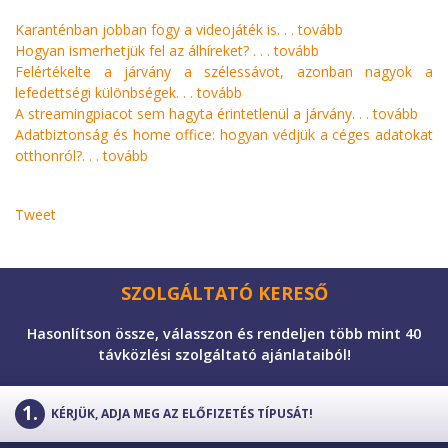
Karanténban jobban fogy a videojáték is. . .
tovább
Hogyan ismerhetjük fel az álhíreket? . . .
tovább
Felértékelte a járvány a szélessávot, azonban nagyok a
lefedettségi különbségek. . .
tovább
A streamingpiacot sem hagyta érintetlenül a járvány. . .
tovább
Adatbiztonság és home office: hogyan védjük a céges adatokat
otthonról?. . .
tovább
Tweet
SZOLGÁLTATÓ KERESŐ
Hasonlítson össze, válasszon és rendeljen több mint 40
távközlési szolgáltató ajánlataiból!
KÉRJÜK, ADJA MEG AZ ELŐFIZETÉS TÍPUSÁT!