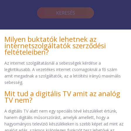
KERESÉS
Milyen buktatók lehetnek az
internetszolgáltatók szerződési
feltételeiben?
Az internet szolgáltatásnál a sebességek kérdése a
legkritikusabb. A vezetékes internet csomagoknál a fő szám
amit megadnak a szolgáltatók, az a letöltési irányú maximális
sebesség.
Mit tud a digitális TV amit az analóg
TV nem?
A digitális TV alatt nem egy speciális tévé készüléket értünk,
hanem digitális műsorszórást, amelyik amellett, hogy a
hagyományos televízió készülékeken is szebb képet ad mint az
analóg adás, számos különleges funkciót tesz lehetővé az