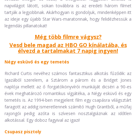
napvilágot látott, sokan továbbra is az eredeti három filmet
tartják a legjobbnak. Akárhogyan is gondoljuk, mindenképpen itt
az ideje egy újabb Star Wars-maratonnak, hogy felidézhessük a
legendás pillanatokat!
Még több filmre vágysz?
Vesd bele magad az HBO GO kínálatába, és
élvezd a tartalmakat 7 napig ingyen!
Négy esküvő és egy temetés
Richard Curtis nevéhez számos fantasztikus alkotás fűződik: az
Igazából szerelem, a Sztárom a párom és a Bridget Jones
naplója mellett az ő forgatókönyvírói munkáját dicséri a 90-es
évek meghatározó romantikus vígjátéka, a Négy esküvő és egy
temetés is. Az 1994-ben megjelent film egy csapásra világsztárt
faragott az addig ismeretlennek számító Hugh Grantből, a műfaj
rajongói pedig azóta is szívesen nosztalgiáznak az időtlen
alkotással. Egy doboz fagyival az igazi!
Csupasz pisztoly