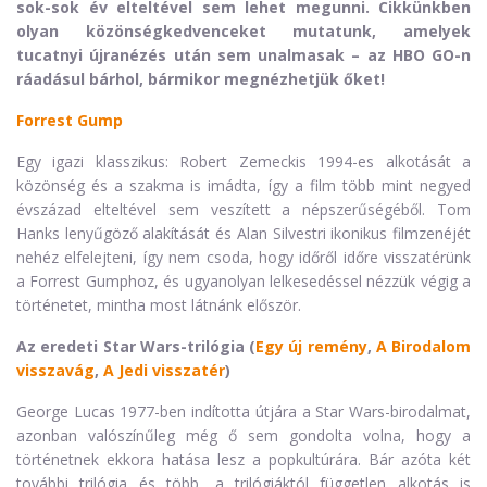
sok-sok év elteltével sem lehet megunni. Cikkünkben
olyan közönségkedvenceket mutatunk, amelyek
tucatnyi újranézés után sem unalmasak – az HBO GO-n
ráadásul bárhol, bármikor megnézhetjük őket!
Forrest Gump
Egy igazi klasszikus: Robert Zemeckis 1994-es alkotását a
közönség és a szakma is imádta, így a film több mint negyed
évszázad elteltével sem veszített a népszerűségéből. Tom
Hanks lenyűgöző alakítását és Alan Silvestri ikonikus filmzenéjét
nehéz elfelejteni, így nem csoda, hogy időről időre visszatérünk
a Forrest Gumphoz, és ugyanolyan lelkesedéssel nézzük végig a
történetet, mintha most látnánk először.
Az eredeti Star Wars-trilógia (
Egy új remény
,
A Birodalom
visszavág
,
A Jedi visszatér
)
George Lucas 1977-ben indította útjára a Star Wars-birodalmat,
azonban valószínűleg még ő sem gondolta volna, hogy a
történetnek ekkora hatása lesz a popkultúrára. Bár azóta két
további trilógia és több, a trilógiáktól független alkotás is