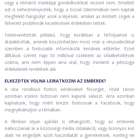
vagy a témáról másképp gondolkodókat viszont nem. Emellett
azt is nehezményezték, hogy a Social Dilemmában nem kaptak
megfelelő hangsúlyt azok a lépések, amiket az érintett cégek a
felvetett problémák kezelésének érdekében tettek.
Felelevenítették például, hogy korábban a hírfolyamot is
átalakították, aminek köszönhetően most már a vírusvideókkal
szemben a fontosabb információk kerülnek előtérbe. Ezzel
állításuk szerint napi 50 millióval csökkent az oldalbetöltések
száma, ami nem éppen arra utal, hogy mindent a pénzügyi
érdekeknek rendelnek alá.
ELKEZDTEK VOLNA LEIRATKOZNI AZ EMBEREK?
A vita rendkívül fontos kérdéseket feszeget, rövid távon
azonban ezekre biztosan nem kapunk választ. Arra azonban
kaphatunk, hogy miért érezte fontosnak a Facebook, hogy
megnyilvánuljon a témában.
A filmben olyan ajánlás is elhangzott, hogy az emberek
iratkozzanak le a közösségi média oldalakról, vagy bizonyos kor
alatt ne engedjék azok használatát a gyerekeknek, esetleg ne