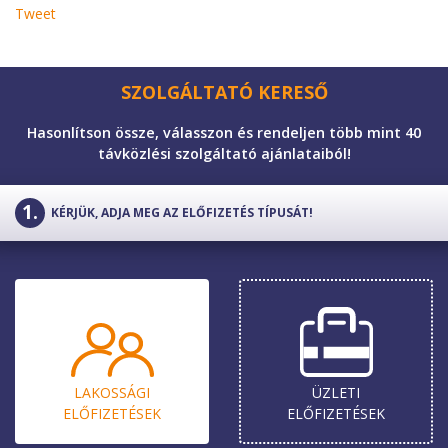
Tweet
SZOLGÁLTATÓ KERESŐ
Hasonlítson össze, válasszon és rendeljen több mint 40
távközlési szolgáltató ajánlataiból!
KÉRJÜK, ADJA MEG AZ ELŐFIZETÉS TÍPUSÁT!
LAKOSSÁGI
ÜZLETI
ELŐ­FIZETÉSEK
ELŐ­FIZETÉSEK