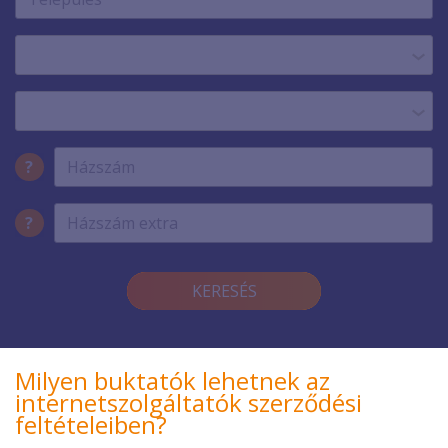
?
?
KERESÉS
Milyen buktatók lehetnek az
internetszolgáltatók szerződési
feltételeiben?