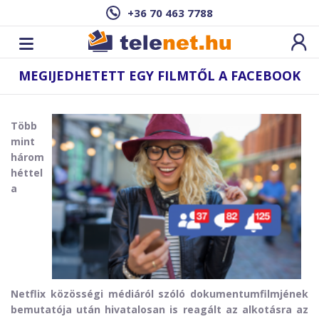
+36 70 463 7788
MEGIJEDHETETT EGY FILMTŐL A FACEBOOK
Több
mint
három
héttel
a
Netflix közösségi médiáról szóló dokumentumfilmjének
bemutatója után hivatalosan is reagált az alkotásra az