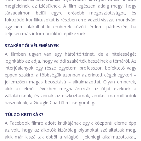
megfelelnek az ízlésüknek. A film egészen addig megy, hogy
társadalmon belüli egyre erősebb megosztottságot, és
fokozódó konfliktusokat is részben erre vezeti vissza, mondván:
úgy nem alakulhat ki emberek között érdemi párbeszéd, ha
teljesen más információkból építkeznek.
SZAKÉRTŐI VÉLEMÉNYEK
A filmben ugyan van egy háttértörténet, de a hitelességét
leginkább az adja, hogy valódi szakértők beszélnek a témáról. Az
interjúalanyok egy része egyetemi professzor, befektető vagy
éppen szakíró, a többségük azonban az érintett cégek egykori –
jellemzően magas beosztású – alkalmazottai. Olyan emberek,
akik az elmúlt években meghatározták az útját ezeknek a
vállalatoknak, és annak az eszköztárnak, amiket ma milliárdok
használnak, a Google Chattől a Like gombig.
TÚLZÓ KRITIKÁK?
A Facebook filmre adott kritikájának egyik központi eleme épp
az volt, hogy az alkotók kizárólag olyanokat szólaltattak meg,
akik már kiszálltak ebből a világból, jelenlegi alkalmazottakat,