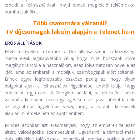
érdekli a felhasználókat, majd ennek megfelelő reklámokkal
bombázzák őket.
Több csatornára váltanál?
TV díjcsomagok lakcím alapján a Telenet.hu-n
ERŐS ÁLLÍTÁSOK
Mivel a figyelem a termék, a film állítása szerint a közösségi
média egyik legalapvetőbb célja, hogy minél hosszabb időre
magához láncolja a használókat, azaz folyamatosan növelje az
időt, amit az emberek a mobiljuk, számítógépük előtt töltenek.
Ennek egyik legfontosabb eszköze pedig az, hogy olyan
dolgokat ajánl a felhasználók figyelmébe, amiről tudja, hogy
érdekelni fogja őket. A Google-n például, ha elkezdünk beírni
valamit a keresőbe, nem egységes keresési javaslatokat látunk:
az algoritmus figyelembe veszi, hogy a korábbi keresések
alapján mi érdekelheti az adott embert.
Mindez azonban azt eredményezi, hogy az emberek teljesen
eltérő valóságokkal szembesülnek. Ugyanarról a témáról más-
más cikkekkel találkoznak, olyanokkal, amelyek sokkal inkább