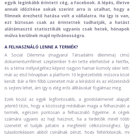
egyik leginkább érintett cég, a Facebook. A lépés, illetve
annak időzítése sokak szerint arra is utalhat, hogy a
filmnek érezhető hatása volt a vállalatra. Ha így is van,
ezt biztosan csak az érintettek tudhatják, a hatást
alátámasztó statisztikák ugyanis csak hetek, hónapok
múlva kerülnek majd nyilvánosságra.
A FELHASZNÁLÓ LENNE A TERMÉK?
A Social Dilemma (magyarul Társadalmi dilemma) című
dokumentumfilmet szeptember 9-én tette elérhetővé a Netflix,
és a téma mélységéhez képest nagyon hamar komoly siker lett:
már az első hónapban a platform 10 legnézettebb műsora közé
került. Bár a film főbb üzeneteit már a leírásból és az előzetesből
is sejteni lehet, ám így is elég erős állításokat fogalmaz meg.
Ezek közül az egyik legfontosabb, a gondolatmenet alapját
jelentő tézis, hogy a közösségi médiában maga a felhasználó a
termék, egészen pontosan a felhasználó figyelme. A cégek
számára ugyanis az hajt hasznot, ha a hirdetőik minél több
üzenetét el tudják juttatni a megfelelő célközönséghez. Így
tulajdonképpen abból csinálnak pénzt, hogy feltérképezik, mi