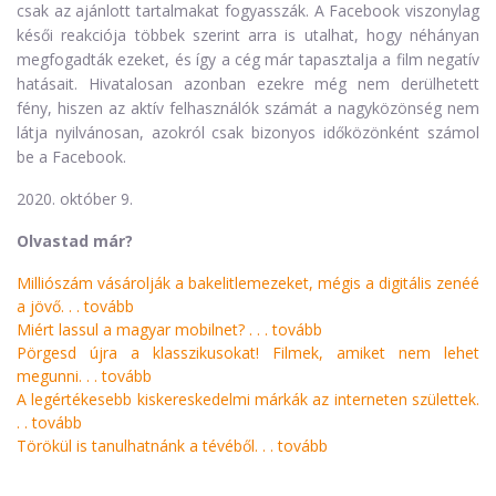
csak az ajánlott tartalmakat fogyasszák. A Facebook viszonylag
késői reakciója többek szerint arra is utalhat, hogy néhányan
megfogadták ezeket, és így a cég már tapasztalja a film negatív
hatásait. Hivatalosan azonban ezekre még nem derülhetett
fény, hiszen az aktív felhasználók számát a nagyközönség nem
látja nyilvánosan, azokról csak bizonyos időközönként számol
be a Facebook.
2020. október 9.
Olvastad már?
Milliószám vásárolják a bakelitlemezeket, mégis a digitális zenéé
a jövő. . .
tovább
Miért lassul a magyar mobilnet? . . .
tovább
Pörgesd újra a klasszikusokat! Filmek, amiket nem lehet
megunni. . .
tovább
A legértékesebb kiskereskedelmi márkák az interneten születtek.
. .
tovább
Törökül is tanulhatnánk a tévéből. . .
tovább