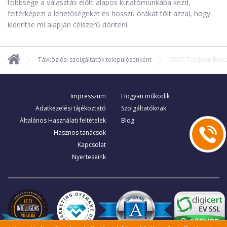
többsége a választás előtt alapos kutatómunkába kezd,
feltérképezi a lehetőségeket és hosszú órákat tölt azzal, hogy
kiderítse mi alapján célszerű dönteni.
Távközlési szolgáltatók településenként
ZNET Telekom Bele
Impresszum
Hogyan működik
Adatkezelési tájékoztató
Szolgáltatóknak
Általános Használati feltételek
Blog
Hasznos tanácsok
Kapcsolat
Nyerteseink