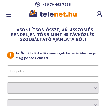
+36 70 463 7788
Cím: ,
HASONLÍTSON ÖSSZE, VÁLASSZON ÉS
Ez a csomag sajnos nem elérhető az Ön
RENDELJEN TÖBB MINT 40 TÁVKÖZLÉSI
címén.
Megnézem másik címen!
SZOLGÁLTATÓ AJÁNLATAIBÓL!
vissza a szolgáltatásokhoz
Az Önnél elérhető csomagok kereséséhez adja
meg pontos címét!
ZNET Telekom
Smart Home L
AZ ELŐFIZETÉS RÉSZLETEI
Havi díj
:
9320 Ft