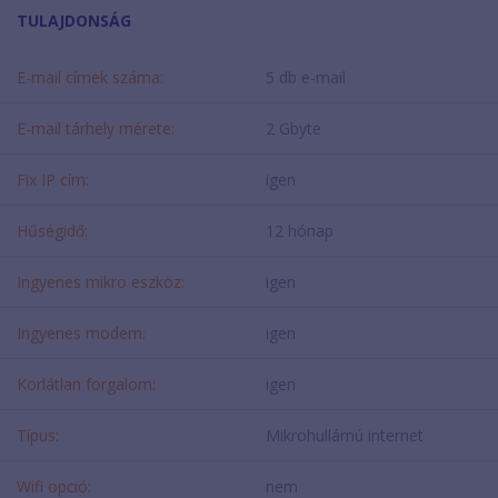
TULAJDONSÁG
E-mail címek száma:
5 db e-mail
E-mail tárhely mérete:
2 Gbyte
Fix IP cím:
igen
Hűségidő:
12 hónap
Ingyenes mikro eszköz:
igen
Ingyenes modem:
igen
Korlátlan forgalom:
igen
Típus:
Mikrohullámú internet
Wifi opció:
nem