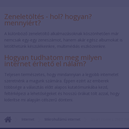
Zeneletöltés - hol? hogyan?
mennyiért?
A különböző zeneletöltő alkalmazásoknak köszönhetően már
nemcsak egy-egy zeneszámot, hanem akár egész albumokat is
letölthetünk készülékeinkre, multimédiás eszközeinkre.
Hogyan tudhatom meg milyen
internet érhető el nálam?
Teljesen természetes, hogy mindannyian a legjobb internetet
szeretnénk a magunk számára. Éppen ezért az emberek
többsége a választás előtt alapos kutatómunkába kezd,
feltérképezi a lehetőségeket és hosszú órákat tölt azzal, hogy
kiderítse mi alapján célszerű dönteni.
Internet
Mikrohullámú internet
Smart Home L ZNET Te