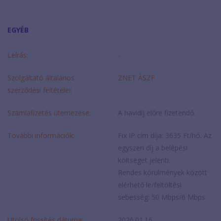
EGYÉB
Leírás:
-
Szolgáltató általános
ZNET ÁSZF
szerződési feltételei:
Számlafizetés ütemezése:
A havidíj előre fizetendő.
További információk:
Fix IP cím díja: 3635 Ft/hó. Az
egyszeri díj a belépési
költséget jelenti.
Rendes körülmények között
elérhető le/feltöltési
sebesség: 50 Mbps/6 Mbps
Utolsó frissítés dátuma:
2026.01.16.