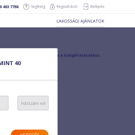
0 463 7788
Segítség
Regisztráció
Belépés
LAKOSSÁGI AJÁNLATOK
vissza a szolgáltatásokhoz
MINT 40