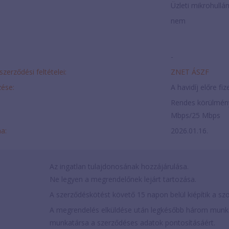
Üzleti mikrohullá
nem
-
szerződési feltételei:
ZNET ÁSZF
ése:
A havidíj előre fi
Rendes körülménye
Mbps/25 Mbps
ma:
2026.01.16.
Az ingatlan tulajdonosának hozzájárulása.
Ne legyen a megrendelőnek lejárt tartozása.
A szerződéskötést követő 15 napon belül kiépítik a sz
A megrendelés elküldése után legkésőbb három munka
munkatársa a szerződéses adatok pontosításáért.