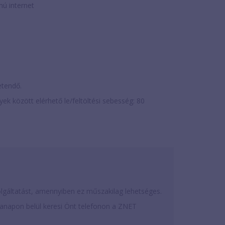
mú internet
zetendő.
k között elérhető le/feltöltési sebesség: 80
olgáltatást, amennyiben ez műszakilag lehetséges.
napon belül keresi Önt telefonon a ZNET