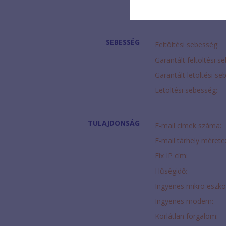
Modem díja:
SEBESSÉG
Feltöltési sebesség:
Garantált feltöltési s
Garantált letöltési se
Letöltési sebesség:
TULAJDONSÁG
E-mail címek száma:
E-mail tárhely mérete
Fix IP cím:
Hűségidő:
Ingyenes mikro eszkö
Ingyenes modem:
Korlátlan forgalom: