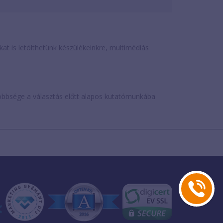
is letölthetünk készülékeinkre, multimédiás
öbbsége a választás előtt alapos kutatómunkába