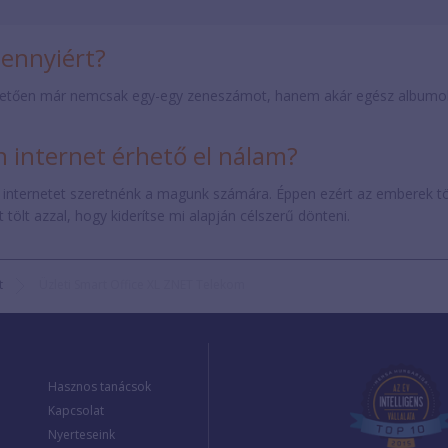
mennyiért?
etően már nemcsak egy-egy zeneszámot, hanem akár egész albumokat 
internet érhető el nálam?
 internetet szeretnénk a magunk számára. Éppen ezért az emberek t
tölt azzal, hogy kiderítse mi alapján célszerű dönteni.
t
Üzleti Smart Office XL ZNET Telekom
Hasznos tanácsok
Kapcsolat
Nyerteseink