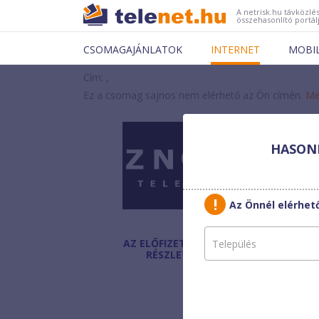
A netrisk.hu távközlés
összehasonlító portál
CSOMAGAJÁNLATOK
INTERNET
MOBI
Cím: ,
Ez a csomag sajnos nem elérhető az Ön címén.
Me
HASONL
ZNET
Smar
Az Önnél elérhe
AZ ELŐFIZETÉS
Havi díj
:
RÉSZLETEI
Egyszeri díj:
Helyszínen fizetendő:
Mikro eszköz díja: