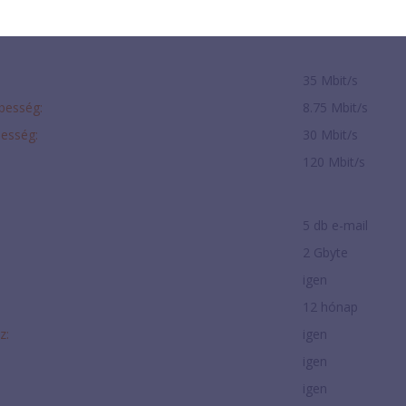
0 Ft
35 Mbit/s
ebesség:
8.75 Mbit/s
besség:
30 Mbit/s
120 Mbit/s
5 db e-mail
:
2 Gbyte
igen
12 hónap
z:
igen
igen
igen