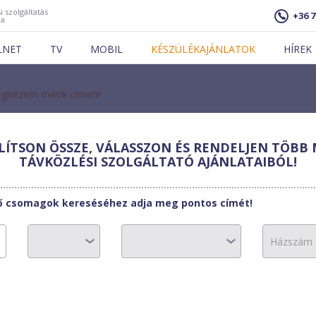
i szolgáltatás
+36 7
ja
LNET
TV
MOBIL
KÉSZÜLÉKAJÁNLATOK
HÍREK
gnézem másik címen!
ÍTSON ÖSSZE, VÁLASSZON ÉS RENDELJEN TÖBB 
 Telekom
TÁVKÖZLÉSI SZOLGÁLTATÓ AJÁNLATAIBÓL!
t Office XL
tő csomagok kereséséhez adja meg pontos címét!
29030 Ft
0 Ft
0 Ft
0 Ft