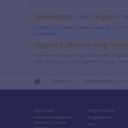
Zeneletöltés - hol? hogyan? 
A különböző zeneletöltő alkalmazásoknak köszönh
eszközeinkre.
Hogyan tudhatom meg milyen 
Teljesen természetes, hogy mindannyian a legjobb
kezd, feltérképezi a lehetőségeket és hosszú órákat 
Üzleti Internet
Üzleti Mikrohullámú interne
Impresszum
Hogyan működik
Adatkezelési tájékoztató
Szolgáltatóknak
Általános Használati
Blog
feltételek