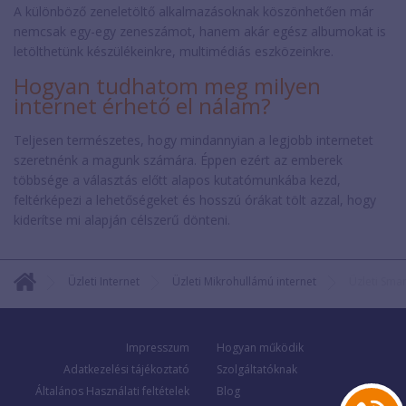
A különböző zeneletöltő alkalmazásoknak köszönhetően már
nemcsak egy-egy zeneszámot, hanem akár egész albumokat is
letölthetünk készülékeinkre, multimédiás eszközeinkre.
Hogyan tudhatom meg milyen
internet érhető el nálam?
Teljesen természetes, hogy mindannyian a legjobb internetet
szeretnénk a magunk számára. Éppen ezért az emberek
többsége a választás előtt alapos kutatómunkába kezd,
feltérképezi a lehetőségeket és hosszú órákat tölt azzal, hogy
kiderítse mi alapján célszerű dönteni.
Üzleti Internet
Üzleti Mikrohullámú internet
Üzleti Sma
Impresszum
Hogyan működik
Adatkezelési tájékoztató
Szolgáltatóknak
Általános Használati feltételek
Blog