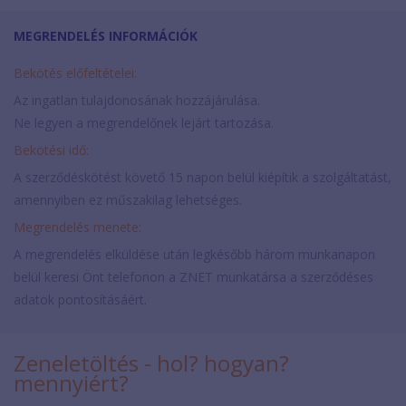
MEGRENDELÉS INFORMÁCIÓK
Bekötés előfeltételei:
Az ingatlan tulajdonosának hozzájárulása.
Ne legyen a megrendelőnek lejárt tartozása.
Bekötési idő:
A szerződéskötést követő 15 napon belül kiépítik a szolgáltatást,
amennyiben ez műszakilag lehetséges.
Megrendelés menete:
A megrendelés elküldése után legkésőbb három munkanapon
belül keresi Önt telefonon a ZNET munkatársa a szerződéses
adatok pontosításáért.
Zeneletöltés - hol? hogyan?
mennyiért?