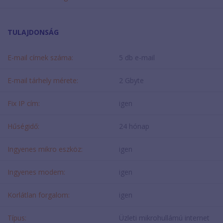
TULAJDONSÁG
E-mail címek száma:
5 db e-mail
E-mail tárhely mérete:
2 Gbyte
Fix IP cím:
igen
Hűségidő:
24 hónap
Ingyenes mikro eszköz:
igen
Ingyenes modem:
igen
Korlátlan forgalom:
igen
Típus:
Üzleti mikrohullámú internet