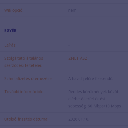
Wifi opció:
nem
EGYÉB
Leírás:
-
Szolgáltató általános
ZNET ÁSZF
szerződési feltételei:
Számlafizetés ütemezése:
A havidíj előre fizetendő.
További információk:
Rendes körülmények között
elérhető le/feltöltési
sebesség: 60 Mbps/18 Mbps
Utolsó frissítés dátuma:
2026.01.16.