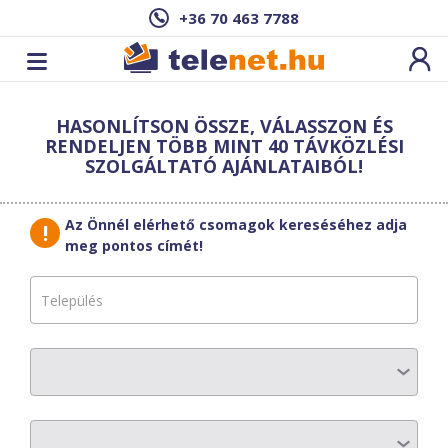
+36 70 463 7788
Cím: ,
HASONLÍTSON ÖSSZE, VÁLASSZON ÉS
Ez a csomag sajnos nem elérhető az Ön
RENDELJEN TÖBB MINT 40 TÁVKÖZLÉSI
címén.
Megnézem másik címen!
SZOLGÁLTATÓ AJÁNLATAIBÓL!
vissza a szolgáltatásokhoz
Az Önnél elérhető csomagok kereséséhez adja
meg pontos címét!
ZNET Telekom
Smart Office L
AZ ELŐFIZETÉS RÉSZLETEI
Havi díj
:
19690 Ft