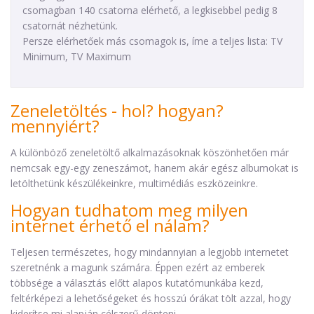
csomagban 140 csatorna elérhető, a legkisebbel pedig 8
csatornát nézhetünk.
Persze elérhetőek más csomagok is, íme a teljes lista: TV
Minimum, TV Maximum
Zeneletöltés - hol? hogyan?
mennyiért?
A különböző zeneletöltő alkalmazásoknak köszönhetően már
nemcsak egy-egy zeneszámot, hanem akár egész albumokat is
letölthetünk készülékeinkre, multimédiás eszközeinkre.
Hogyan tudhatom meg milyen
internet érhető el nálam?
Teljesen természetes, hogy mindannyian a legjobb internetet
szeretnénk a magunk számára. Éppen ezért az emberek
többsége a választás előtt alapos kutatómunkába kezd,
feltérképezi a lehetőségeket és hosszú órákat tölt azzal, hogy
kiderítse mi alapján célszerű dönteni.