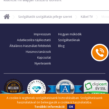
Szolgáltatók szolgáltatás jellege szerint
Kábel TV
Moso
Impresszum
Hogyan működik
Adatkezelési tájékoztató
Szolgáltatóknak
Általános Használati feltételek
Blog
Hasznos tanácsok
Kapcsolat
Nyerteseink
A cookie-k segítenek szolgáltatásaink biztosításában. Szolgáltatásaink
használatával ön beleegyezik a cookie-k használatába.
OK
További információ