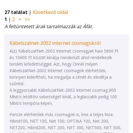
27 találat
|
Következő oldal
1
|
2
>
>>
A feltüntetett árak tartalmazzák az Áfát.
Kábelszatnet-2002 internet csomagokról
A(z) KábelszatNet-2002 Internet csomagjait havi 5800 Ft
és 10600 Ft között kínálja mindenütt ahol rendelkezik
területi lefedettséggel. Azt, hogy Önnél milyen
KábelszatNet-2002 Internet csomagok elérhetőek,
könnyen kiderítheti, ha megadja a címét és elindítja a
szűrést.
A leggyorsabb KábelszatNet-2002 Internet csomag 800
Mbit/s letöltési sebességet kínál, a leglassabb pedig 100
Mbit/s tempóra képes.
Persze elérhetőek más csomagok is, íme a teljes lista:
Hibrid100, NET 100, Net 100, OPTIKA 100, Net 200,
NET200, Hibrid200, NET 200, NET 300, NET500, NET 500,