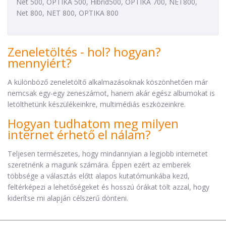
Net 500, OPTIKA 500, Hibrid500, OPTIKA 700, NET800,
Net 800, NET 800, OPTIKA 800
Zeneletöltés - hol? hogyan?
mennyiért?
A különböző zeneletöltő alkalmazásoknak köszönhetően már
nemcsak egy-egy zeneszámot, hanem akár egész albumokat is
letölthetünk készülékeinkre, multimédiás eszközeinkre.
Hogyan tudhatom meg milyen
internet érhető el nálam?
Teljesen természetes, hogy mindannyian a legjobb internetet
szeretnénk a magunk számára. Éppen ezért az emberek
többsége a választás előtt alapos kutatómunkába kezd,
feltérképezi a lehetőségeket és hosszú órákat tölt azzal, hogy
kiderítse mi alapján célszerű dönteni.