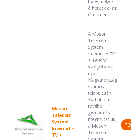
hogy melyek
érhetőek el az
Ön címén.
A Moson
Telecom
System
Internet + TV
+ Telefon
szolgáltatást
nyújt
Magyarország
számos
településén.
Kattintson a
tovább
Moson
gombra és
Telecom
megmutatjuk,
System
TOVÁB
a Moson
Internet +
Telecom
TV +
System