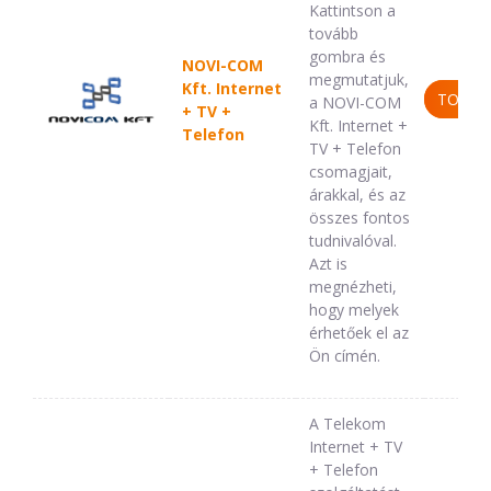
Kattintson a
tovább
gombra és
NOVI-COM
megmutatjuk,
Kft. Internet
TOVÁB
a NOVI-COM
+ TV +
Kft. Internet +
Telefon
TV + Telefon
csomagjait,
árakkal, és az
összes fontos
tudnivalóval.
Azt is
megnézheti,
hogy melyek
érhetőek el az
Ön címén.
A Telekom
Internet + TV
+ Telefon