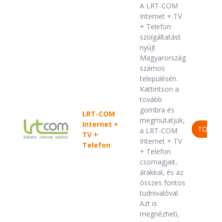
A LRT-COM
Internet + TV
+ Telefon
szolgáltatást
nyújt
Magyarország
számos
településén.
Kattintson a
tovább
gombra és
LRT-COM
megmutatjuk,
Internet +
TOVÁB
a LRT-COM
TV +
Internet + TV
Telefon
+ Telefon
csomagjait,
árakkal, és az
összes fontos
tudnivalóval.
Azt is
megnézheti,