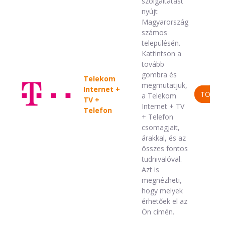
szolgáltatást
nyújt
Magyarország
számos
településén.
Kattintson a
tovább
gombra és
Telekom
megmutatjuk,
Internet +
TOVÁB
a Telekom
TV +
Internet + TV
Telefon
+ Telefon
csomagjait,
árakkal, és az
összes fontos
tudnivalóval.
Azt is
megnézheti,
hogy melyek
érhetőek el az
Ön címén.