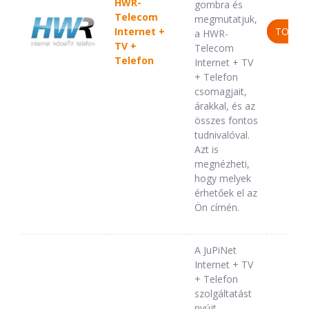
HWR-
gombra és
Telecom
megmutatjuk,
Internet +
TOVÁB
a HWR-
TV +
Telecom
Telefon
Internet + TV
+ Telefon
csomagjait,
árakkal, és az
összes fontos
tudnivalóval.
Azt is
megnézheti,
hogy melyek
érhetőek el az
Ön címén.
A JuPiNet
Internet + TV
+ Telefon
szolgáltatást
nyújt