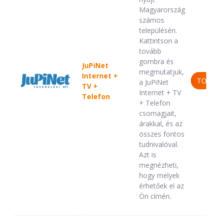
Magyarország
számos
településén.
Kattintson a
tovább
gombra és
JuPiNet
megmutatjuk,
Internet +
TOVÁB
a JuPiNet
TV +
Internet + TV
Telefon
+ Telefon
csomagjait,
árakkal, és az
összes fontos
tudnivalóval.
Azt is
megnézheti,
hogy melyek
érhetőek el az
Ön címén.