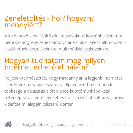
Zeneletöltés - hol? hogyan?
mennyiért?
A különböző zeneletöltő alkalmazásoknak köszönhetően már
nemcsak egy-egy zeneszámot, hanem akár egész albumokat is
letölthetünk készülékeinkre, multimédiás eszközeinkre.
Hogyan tudhatom meg milyen
internet érhető el nálam?
Teljesen természetes, hogy mindannyian a legjobb internetet
szeretnénk a magunk számára. Éppen ezért az emberek
többsége a választás előtt alapos kutatómunkába kezd,
feltérképezi a lehetőségeket és hosszú órákat tölt azzal, hogy
kiderítse mi alapján célszerű dönteni.
Szolgáltatók szolgáltatás jellege szerint
Internet + TV + Tele