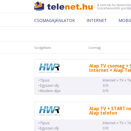
A netrisk.hu távközlés
összehasonlító portál
CSOMAGAJÁNLATOK
INTERNET
MOBI
Szolgáltató
Csomag
Alap TV csomag + 
Internet + Alap Te
Típus:
Internet + TV + T
Egyszeri díj:
0 Ft
Modem díja:
0 Ft
Alap TV + START n
Alap telefon
Típus:
Internet + TV + T
Egyszeri díj:
0 Ft