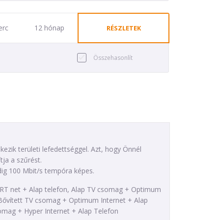
erc
12 hónap
RÉSZLETEK
Összehasonlít
zik területi lefedettséggel. Azt, hogy Önnél
tja a szűrést.
dig 100 Mbit/s tempóra képes.
START net + Alap telefon, Alap TV csomag + Optimum
, Bővített TV csomag + Optimum Internet + Alap
omag + Hyper Internet + Alap Telefon