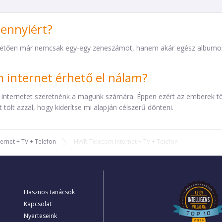
mennyiért?
etően már nemcsak egy-egy zeneszámot, hanem akár egész albumokat 
internet érhető el nálam?
 internetet szeretnénk a magunk számára. Éppen ezért az emberek t
tölt azzal, hogy kiderítse mi alapján célszerű dönteni.
ternet + TV + Telefon
HWR-Telecom Internet + TV + Telefon
Hasznos tanácsok
Kapcsolat
Nyerteseink