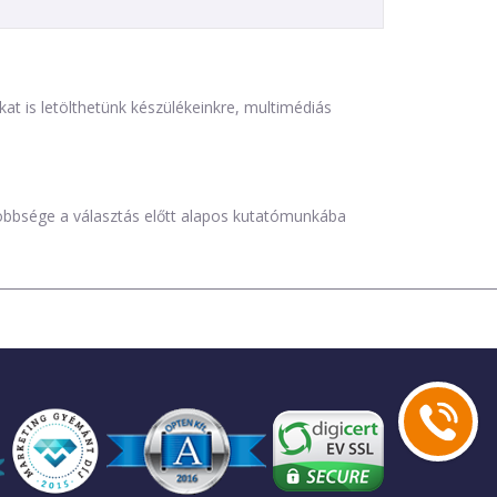
is letölthetünk készülékeinkre, multimédiás
öbbsége a választás előtt alapos kutatómunkába