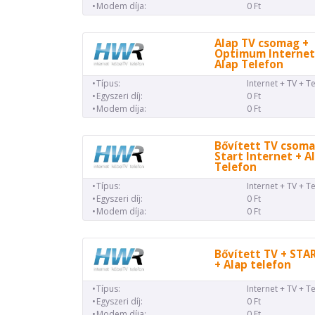
Modem díja:
0 Ft
Alap TV csomag +
Optimum Internet
Alap Telefon
Típus:
Internet + TV + T
Egyszeri díj:
0 Ft
Modem díja:
0 Ft
Bővített TV csoma
Start Internet + A
Telefon
Típus:
Internet + TV + T
Egyszeri díj:
0 Ft
Modem díja:
0 Ft
Bővített TV + STA
+ Alap telefon
Típus:
Internet + TV + T
Egyszeri díj:
0 Ft
Modem díja:
0 Ft