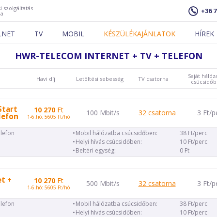
i szolgáltatás
+36 7
ja
LNET
TV
MOBIL
KÉSZÜLÉKAJÁNLATOK
HÍREK
HWR-TELECOM INTERNET + TV + TELEFON
Saját hálóz
Havi díj
Letöltési sebesség
TV csatorna
csúcsidő
Start
10 270
Ft
100 Mbit/s
32 csatorna
3 Ft/p
lefon
1-6.hó: 5605 Ft/hó
elefon
Mobil hálózatba csúcsidőben:
38 Ft/perc
Helyi hívás csúcsidőben:
10 Ft/perc
Beltéri egység:
0 Ft
et +
10 270
Ft
500 Mbit/s
32 csatorna
3 Ft/p
1-6.hó: 5605 Ft/hó
elefon
Mobil hálózatba csúcsidőben:
38 Ft/perc
Helyi hívás csúcsidőben:
10 Ft/perc