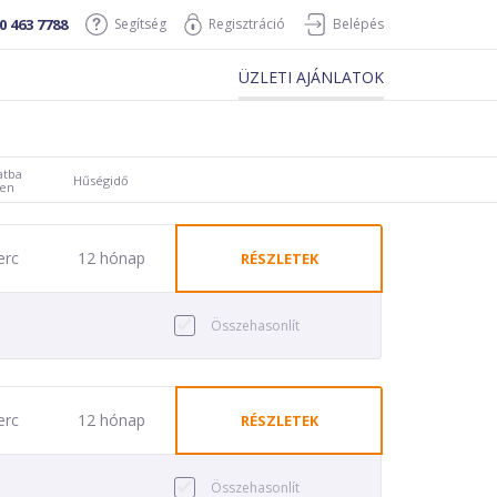
0 463 7788
Segítség
Regisztráció
Belépés
ÜZLETI AJÁNLATOK
atba
Hűségidő
ben
erc
12 hónap
RÉSZLETEK
Összehasonlít
erc
12 hónap
RÉSZLETEK
Összehasonlít