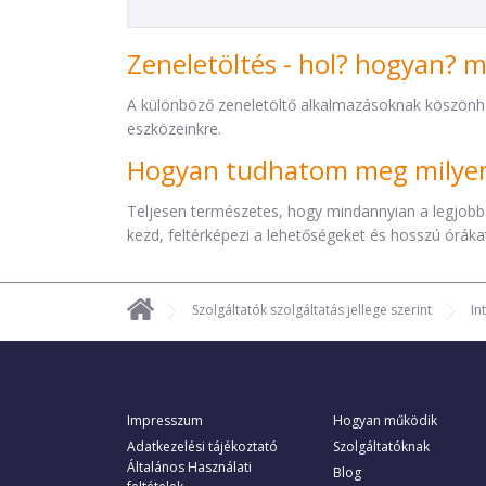
Zeneletöltés - hol? hogyan? 
A különböző zeneletöltő alkalmazásoknak köszönh
eszközeinkre.
Hogyan tudhatom meg milyen 
Teljesen természetes, hogy mindannyian a legjobb
kezd, feltérképezi a lehetőségeket és hosszú órákat 
Szolgáltatók szolgáltatás jellege szerint
In
Impresszum
Hogyan működik
Adatkezelési tájékoztató
Szolgáltatóknak
Általános Használati
Blog