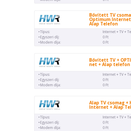
Bővített TV csoma
Optimum Internet
Alap Telefon
Típus:
Internet + TV + T
Egyszeri díj:
0 Ft
Modem díja:
0 Ft
Bővített TV + OP
net + Alap telefon
Típus:
Internet + TV + T
Egyszeri díj:
0 Ft
Modem díja:
0 Ft
Alap TV csomag + 
Internet + Alap Te
Típus:
Internet + TV + T
Egyszeri díj:
0 Ft
Modem díja:
0 Ft