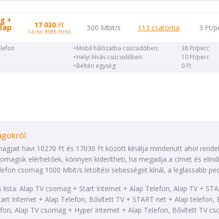
g +
17 030
Ft
Alap
500 Mbit/s
113 csatorna
3 Ft/p
1-6.hó: 8985 Ft/hó
elefon
Mobil hálózatba csúcsidőben:
38 Ft/perc
Helyi hívás csúcsidőben:
10 Ft/perc
Beltéri egység:
0 Ft
agokról
jait havi 10270 Ft és 17030 Ft között kínálja mindenütt ahol rendelke
magok elérhetőek, könnyen kiderítheti, ha megadja a címét és elindí
fon csomag 1000 Mbit/s letöltési sebességet kínál, a leglassabb pe
s lista: Alap TV csomag + Start Internet + Alap Telefon, Alap TV + 
tart Internet + Alap Telefon, Bővített TV + START net + Alap telefon
fon, Alap TV csomag + Hyper Internet + Alap Telefon, Bővített TV cs