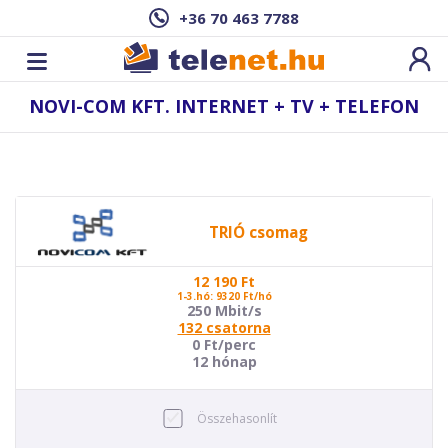
+36 70 463 7788
NOVI-COM KFT. INTERNET + TV + TELEFON
TRIÓ csomag
12 190
Ft
1-3.hó: 9320 Ft/hó
250 Mbit/s
132 csatorna
0 Ft/perc
12 hónap
Összehasonlít