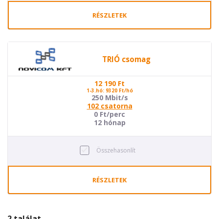
RÉSZLETEK
TRIÓ csomag
12 190
Ft
1-3.hó: 9320 Ft/hó
250 Mbit/s
102 csatorna
0 Ft/perc
12 hónap
Összehasonlít
RÉSZLETEK
2 találat