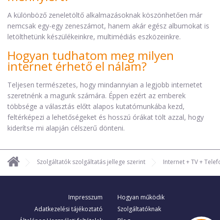
A különböző zeneletöltő alkalmazásoknak köszönhetően már
nemcsak egy-egy zeneszámot, hanem akár egész albumokat is
letölthetünk készülékeinkre, multimédiás eszközeinkre.
Hogyan tudhatom meg milyen
internet érhető el nálam?
Teljesen természetes, hogy mindannyian a legjobb internetet
szeretnénk a magunk számára. Éppen ezért az emberek
többsége a választás előtt alapos kutatómunkába kezd,
feltérképezi a lehetőségeket és hosszú órákat tölt azzal, hogy
kiderítse mi alapján célszerű dönteni.
Szolgáltatók szolgáltatás jellege szerint
Internet + TV + Telef
Impresszum
Hogyan működik
Adatkezelési tájékoztató
Szolgáltatóknak