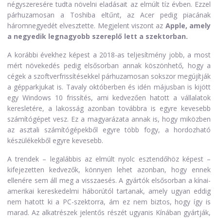
négyszeresére tudta növelni eladásait az elmúlt tíz évben. Ezzel
párhuzamosan a Toshiba eltűnt, az Acer pedig piacának
háromnegyedét elvesztette. Megjelent viszont az
Apple, amely
a negyedik legnagyobb szereplő lett a szektorban.
A korábbi évekhez képest a 2018-as teljesítmény jobb, a most
mért növekedés pedig elsősorban annak köszönhető, hogy a
cégek a szoftverfrissítésekkel párhuzamosan sokszor megújítják
a gépparkjukat is. Tavaly októberben és idén májusban is kijött
egy Windows 10 frissítés, ami kedvezően hatott a vállalatok
keresletére, a lakosság azonban továbbra is egyre kevesebb
számítógépet vesz. Ez a magyarázata annak is, hogy miközben
az asztali számítógépekből egyre több fogy, a hordozható
készülékekből egyre kevesebb.
A trendek – legalábbis az elmúlt nyolc esztendőhöz képest –
kifejezetten kedvezők, könnyen lehet azonban, hogy ennek
ellenére sem áll meg a visszaesés. A gyártók elsősorban a kínai-
amerikai kereskedelmi háborútól tartanak, amely ugyan eddig
nem hatott ki a PC-szektorra, ám ez nem biztos, hogy így is
marad. Az alkatrészek jelentős részét ugyanis Kínában gyártják,