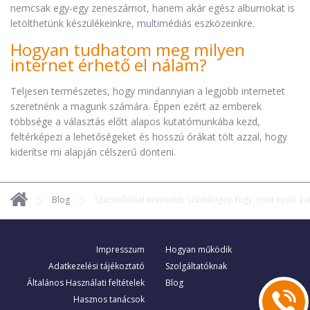
nemcsak egy-egy zeneszámot, hanem akár egész albumokat is
letölthetünk készülékeinkre, multimédiás eszközeinkre.
Hogyan tudhatom meg milyen
internet érhető el nálam?
Teljesen természetes, hogy mindannyian a legjobb internetet
szeretnénk a magunk számára. Éppen ezért az emberek
többsége a választás előtt alapos kutatómunkába kezd,
feltérképezi a lehetőségeket és hosszú órákat tölt azzal, hogy
kiderítse mi alapján célszerű dönteni.
Blog
Százmillióval kevesebb számítógép fogy, mint nyolc év
Impresszum
Hogyan működik
Adatkezelési tájékoztató
Szolgáltatóknak
Általános Használati feltételek
Blog
Hasznos tanácsok