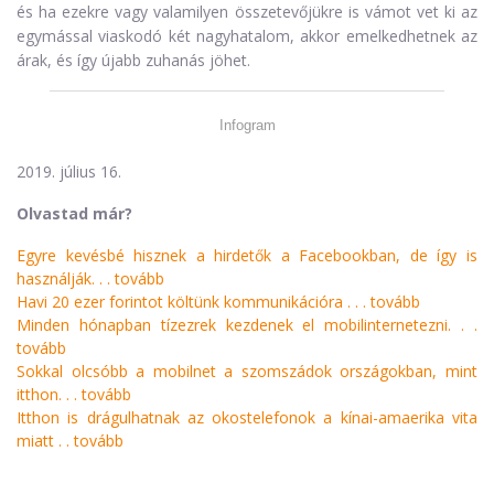
és ha ezekre vagy valamilyen összetevőjükre is vámot vet ki az
egymással viaskodó két nagyhatalom, akkor emelkedhetnek az
árak, és így újabb zuhanás jöhet.
Infogram
2019. július 16.
Olvastad már?
Egyre kevésbé hisznek a hirdetők a Facebookban, de így is
használják. . .
tovább
Havi 20 ezer forintot költünk kommunikációra . . .
tovább
Minden hónapban tízezrek kezdenek el mobilinternetezni. . .
tovább
Sokkal olcsóbb a mobilnet a szomszádok országokban, mint
itthon. . .
tovább
Itthon is drágulhatnak az okostelefonok a kínai-amaerika vita
miatt . .
tovább