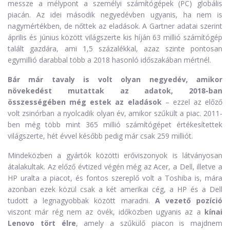
messze a mélypont a személyi számítógépek (PC) globális
piacán. Az idei második negyedévben ugyanis, ha nem is
nagymértékben, de nőttek az eladások. A Gartner adatai szerint
április és június között világszerte kis híján 63 millió számítógép
talált gazdára, ami 1,5 százalékkal, azaz szinte pontosan
egymillió darabbal több a 2018 hasonló időszakában mértnél.
Bár már tavaly is volt olyan negyedév, amikor
növekedést mutattak az adatok, 2018-ban
összességében még estek az eladások
– ezzel az előző
volt zsinórban a nyolcadik olyan év, amikor szűkült a piac. 2011-
ben még több mint 365 millió számítógépet értékesítettek
világszerte, hét évvel később pedig már csak 259 milliót.
Mindeközben a gyártók közötti erőviszonyok is látványosan
átalakultak. Az előző évtized végén még az Acer, a Dell, illetve a
HP uralta a piacot, és fontos szereplő volt a Toshiba is, mára
azonban ezek közül csak a két amerikai cég, a HP és a Dell
tudott a legnagyobbak között maradni.
A vezető pozíció
viszont már rég nem az övék, időközben ugyanis az a
kínai
Lenovo tört élre
, amely a szűkülő piacon is majdnem