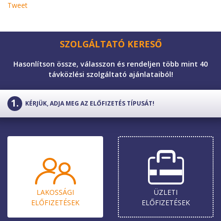
Tweet
SZOLGÁLTATÓ KERESŐ
Hasonlítson össze, válasszon és rendeljen több mint 40
távközlési szolgáltató ajánlataiból!
KÉRJÜK, ADJA MEG AZ ELŐFIZETÉS TÍPUSÁT!
LAKOSSÁGI
ÜZLETI
ELŐ­FIZETÉSEK
ELŐ­FIZETÉSEK