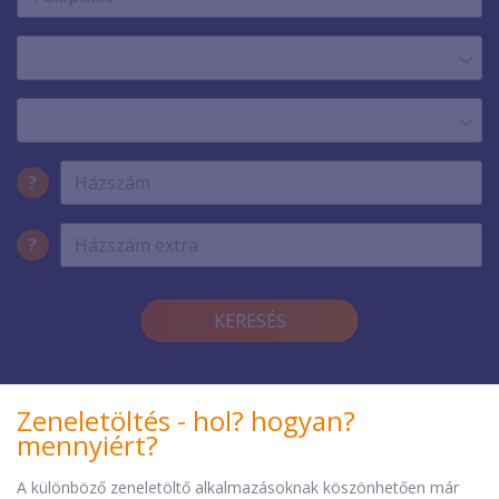
?
?
KERESÉS
Zeneletöltés - hol? hogyan?
mennyiért?
A különböző zeneletöltő alkalmazásoknak köszönhetően már