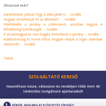
Olvastad már?
Karanténban jobban fogy a videojáték is. . .
tovább
Hogyan ismerhetjük fel az álhíreket? . . .
tovább
Felértékelte a járvány a szélessávot, azonban nagyok a
lefedettségi különbségek. . .
tovább
A streamingpiacot sem hagyta érintetlenül a járvány. . .
tovább
Adatbiztonság és home office: hogyan védjük a céges adatokat
otthonról?. . .
tovább
Tweet
SZOLGÁLTATÓ KERESŐ
Hasonlítson össze, válasszon és rendeljen több mint 40
távközlési szolgáltató ajánlataiból!
KÉRJÜK, ADJA MEG AZ ELŐFIZETÉS TÍPUSÁT!