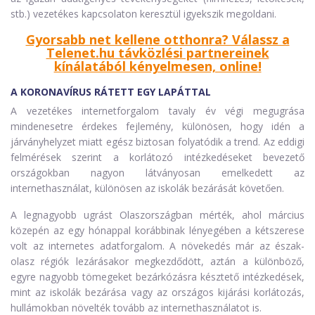
stb.) vezetékes kapcsolaton keresztül igyekszik megoldani.
Gyorsabb net kellene otthonra? Válassz a
Telenet.hu távközlési partnereinek
kínálatából kényelmesen, online!
A KORONAVÍRUS RÁTETT EGY LAPÁTTAL
A vezetékes internetforgalom tavaly év végi megugrása
mindenesetre érdekes fejlemény, különösen, hogy idén a
járványhelyzet miatt egész biztosan folyatódik a trend. Az eddigi
felmérések szerint a korlátozó intézkedéseket bevezető
országokban nagyon látványosan emelkedett az
internethasználat, különösen az iskolák bezárását követően.
A legnagyobb ugrást Olaszországban mérték, ahol március
közepén az egy hónappal korábbinak lényegében a kétszerese
volt az internetes adatforgalom. A növekedés már az észak-
olasz régiók lezárásakor megkezdődött, aztán a különböző,
egyre nagyobb tömegeket bezárkózásra késztető intézkedések,
mint az iskolák bezárása vagy az országos kijárási korlátozás,
hullámokban növelték tovább az internethasználatot is.