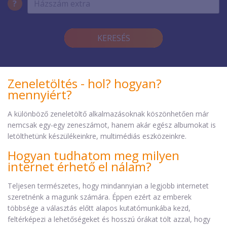
?
KERESÉS
Zeneletöltés - hol? hogyan?
mennyiért?
A különböző zeneletöltő alkalmazásoknak köszönhetően már
nemcsak egy-egy zeneszámot, hanem akár egész albumokat is
letölthetünk készülékeinkre, multimédiás eszközeinkre.
Hogyan tudhatom meg milyen
internet érhető el nálam?
Teljesen természetes, hogy mindannyian a legjobb internetet
szeretnénk a magunk számára. Éppen ezért az emberek
többsége a választás előtt alapos kutatómunkába kezd,
feltérképezi a lehetőségeket és hosszú órákat tölt azzal, hogy