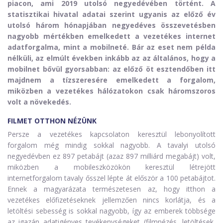
piacon, ami 2019 utolsó negyedévében történt. A
statisztikai hivatal adatai szerint ugyanis az előző év
utolsó három hónapjában negyedéves összevetésben
nagyobb mértékben emelkedett a vezetékes internet
adatforgalma, mint a mobilneté. Bár az eset nem példa
nélküli, az elmúlt években inkább az az általános, hogy a
mobilnet bővül gyorsabban: az előző öt esztendőben itt
majdnem a tízszeresére emelkedett a forgalom,
miközben a vezetékes hálózatokon csak háromszoros
volt a növekedés.
FILMET OTTHON NÉZÜNK
Persze a vezetékes kapcsolaton keresztül lebonyolított
forgalom még mindig sokkal nagyobb. A tavalyi utolsó
negyedévben ez 897 petabájt (azaz 897 milliárd megabájt) volt,
miközben a mobileszközökön keresztül létrejött
internetforgalom tavaly ősszel lépte át először a 100 petabájtot.
Ennek a magyarázata természetesen az, hogy itthon a
vezetékes előfizetéseknek jellemzően nincs korlátja, és a
letöltési sebesség is sokkal nagyobb, így az emberek többsége
az igazán adatigényes tevékenységeket (filmnézés, letöltések,