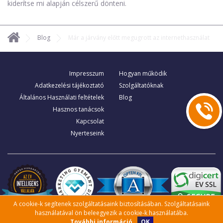
kiderítse mi alapján célszerű dönteni.
Blog
Már a járvány előtt megugrott az internethasználat
Impresszum
Hogyan működik
Adatkezelési tájékoztató
Szolgáltatóknak
Általános Használati feltételek
Blog
Hasznos tanácsok
Kapcsolat
Nyerteseink
A cookie-k segítenek szolgáltatásaink biztosításában. Szolgáltatásaink
használatával ön beleegyezik a cookie-k használatába.
OK
További információ