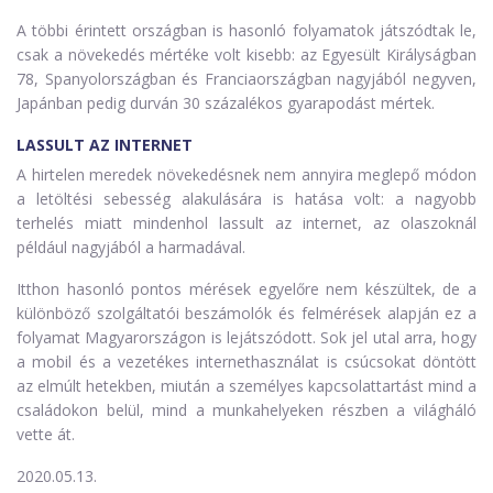
A többi érintett országban is hasonló folyamatok játszódtak le,
csak a növekedés mértéke volt kisebb: az Egyesült Királyságban
78, Spanyolországban és Franciaországban nagyjából negyven,
Japánban pedig durván 30 százalékos gyarapodást mértek.
LASSULT AZ INTERNET
A hirtelen meredek növekedésnek nem annyira meglepő módon
a letöltési sebesség alakulására is hatása volt: a nagyobb
terhelés miatt mindenhol lassult az internet, az olaszoknál
például nagyjából a harmadával.
Itthon hasonló pontos mérések egyelőre nem készültek, de a
különböző szolgáltatói beszámolók és felmérések alapján ez a
folyamat Magyarországon is lejátszódott. Sok jel utal arra, hogy
a mobil és a vezetékes internethasználat is csúcsokat döntött
az elmúlt hetekben, miután a személyes kapcsolattartást mind a
családokon belül, mind a munkahelyeken részben a világháló
vette át.
2020.05.13.