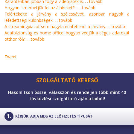
Karanténban jobban fogy a videojáték is. . .
tovább
Hogyan ismerhetjük fel az álhíreket? . . .
tovább
Felértékelte a járvány a szélessávot, azonban nagyok a
lefedettségi különbségek. . .
tovább
A streamingpiacot sem hagyta érintetlenül a járvány. . .
tovább
Adatbiztonság és home office: hogyan védjük a céges adatokat
otthonról?. . .
tovább
Tweet
SZOLGÁLTATÓ KERESŐ
Hasonlítson össze, válasszon és rendeljen több mint 40
távközlési szolgáltató ajánlataiból!
KÉRJÜK, ADJA MEG AZ ELŐFIZETÉS TÍPUSÁT!