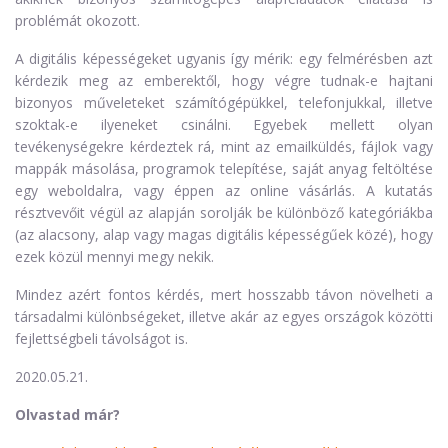
problémát okozott.
A digitális képességeket ugyanis így mérik: egy felmérésben azt
kérdezik meg az emberektől, hogy végre tudnak-e hajtani
bizonyos műveleteket számítógépükkel, telefonjukkal, illetve
szoktak-e ilyeneket csinálni. Egyebek mellett olyan
tevékenységekre kérdeztek rá, mint az emailküldés, fájlok vagy
mappák másolása, programok telepítése, saját anyag feltöltése
egy weboldalra, vagy éppen az online vásárlás. A kutatás
résztvevőit végül az alapján sorolják be különböző kategóriákba
(az alacsony, alap vagy magas digitális képességűek közé), hogy
ezek közül mennyi megy nekik.
Mindez azért fontos kérdés, mert hosszabb távon növelheti a
társadalmi különbségeket, illetve akár az egyes országok közötti
fejlettségbeli távolságot is.
2020.05.21.
Olvastad már?