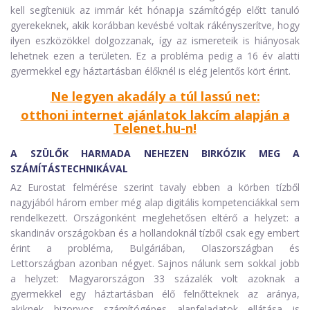
kell segíteniük az immár két hónapja számítógép előtt tanuló
gyerekeknek, akik korábban kevésbé voltak rákényszerítve, hogy
ilyen eszközökkel dolgozzanak, így az ismereteik is hiányosak
lehetnek ezen a területen. Ez a probléma pedig a 16 év alatti
gyermekkel egy háztartásban élőknél is elég jelentős kört érint.
Ne legyen akadály a túl lassú net:
otthoni internet ajánlatok lakcím alapján a
Telenet.hu-n!
A SZÜLŐK HARMADA NEHEZEN BIRKÓZIK MEG A
SZÁMÍTÁSTECHNIKÁVAL
Az Eurostat felmérése szerint tavaly ebben a körben tízből
nagyjából három ember még alap digitális kompetenciákkal sem
rendelkezett. Országonként meglehetősen eltérő a helyzet: a
skandináv országokban és a hollandoknál tízből csak egy embert
érint a probléma, Bulgáriában, Olaszországban és
Lettországban azonban négyet. Sajnos nálunk sem sokkal jobb
a helyzet: Magyarországon 33 százalék volt azoknak a
gyermekkel egy háztartásban élő felnőtteknek az aránya,
akiknek bizonyos számítógépes alapfeladatok ellátása is