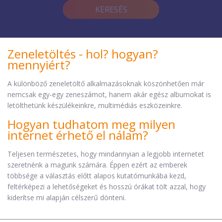
KERESÉS
Zeneletöltés - hol? hogyan?
mennyiért?
A különböző zeneletöltő alkalmazásoknak köszönhetően már
nemcsak egy-egy zeneszámot, hanem akár egész albumokat is
letölthetünk készülékeinkre, multimédiás eszközeinkre.
Hogyan tudhatom meg milyen
internet érhető el nálam?
Teljesen természetes, hogy mindannyian a legjobb internetet
szeretnénk a magunk számára. Éppen ezért az emberek
többsége a választás előtt alapos kutatómunkába kezd,
feltérképezi a lehetőségeket és hosszú órákat tölt azzal, hogy
kiderítse mi alapján célszerű dönteni.