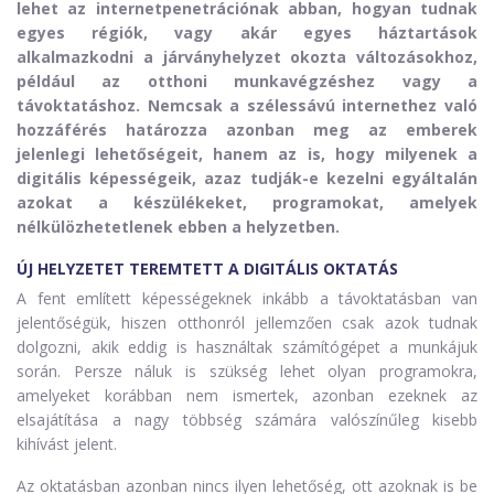
lehet az internetpenetrációnak abban, hogyan tudnak
egyes régiók, vagy akár egyes háztartások
alkalmazkodni a járványhelyzet okozta változásokhoz,
például az otthoni munkavégzéshez vagy a
távoktatáshoz. Nemcsak a szélessávú internethez való
hozzáférés határozza azonban meg az emberek
jelenlegi lehetőségeit, hanem az is, hogy milyenek a
digitális képességeik, azaz tudják-e kezelni egyáltalán
azokat a készülékeket, programokat, amelyek
nélkülözhetetlenek ebben a helyzetben.
ÚJ HELYZETET TEREMTETT A DIGITÁLIS OKTATÁS
A fent említett képességeknek inkább a távoktatásban van
jelentőségük, hiszen otthonról jellemzően csak azok tudnak
dolgozni, akik eddig is használtak számítógépet a munkájuk
során. Persze náluk is szükség lehet olyan programokra,
amelyeket korábban nem ismertek, azonban ezeknek az
elsajátítása a nagy többség számára valószínűleg kisebb
kihívást jelent.
Az oktatásban azonban nincs ilyen lehetőség, ott azoknak is be