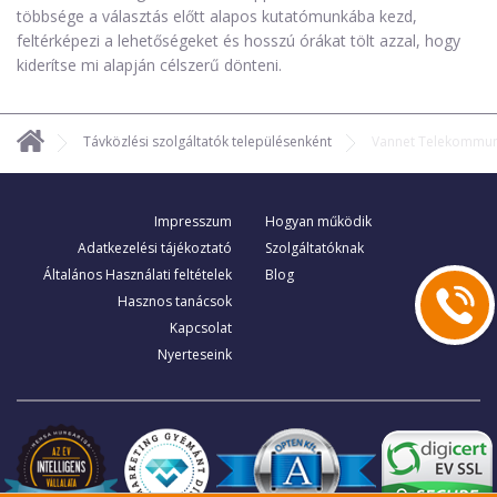
többsége a választás előtt alapos kutatómunkába kezd,
feltérképezi a lehetőségeket és hosszú órákat tölt azzal, hogy
kiderítse mi alapján célszerű dönteni.
Távközlési szolgáltatók településenként
Vannet Telekommuni
Impresszum
Hogyan működik
Adatkezelési tájékoztató
Szolgáltatóknak
Általános Használati feltételek
Blog
Hasznos tanácsok
Kapcsolat
Nyerteseink