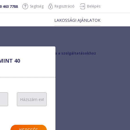
0 463 7788
Segítség
Regisztráció
Belépés
LAKOSSÁGI AJÁNLATOK
vissza a szolgáltatásokhoz
MINT 40