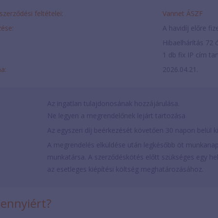
szerződési feltételei:
Vannet ÁSZF
ése:
A havidíj előre fi
Hibaelhárítás 72 ó
1 db fix IP cím t
ma:
2026.04.21.
Az ingatlan tulajdonosának hozzájárulása.
Ne legyen a megrendelőnek lejárt tartozása
Az egyszeri díj beérkezését követően 30 napon belül ki
A megrendelés elküldése után legkésőbb öt munkanap
munkatársa. A szerződéskötés előtt szükséges egy hely
az esetleges kiépítési költség meghatározásához.
mennyiért?