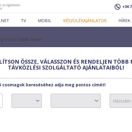
i szolgáltatás
+36 7
ja
LNET
TV
MOBIL
KÉSZÜLÉKAJÁNLATOK
HÍREK
gnézem másik címen!
ÍTSON ÖSSZE, VÁLASSZON ÉS RENDELJEN TÖBB 
TÁVKÖZLÉSI SZOLGÁLTATÓ AJÁNLATAIBÓL!
et Telekommunikációs
t Office M
tő csomagok kereséséhez adja meg pontos címét!
16900 Ft
-
0 Ft