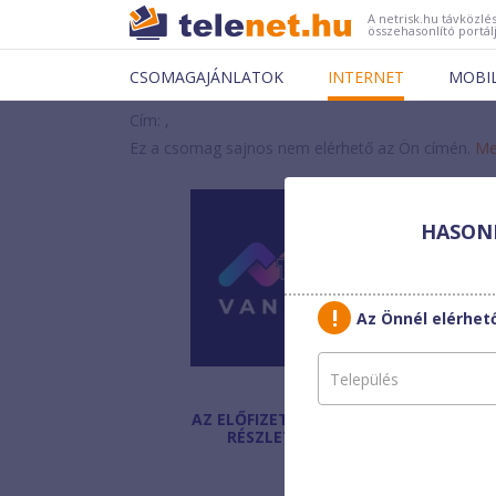
A netrisk.hu távközlés
összehasonlító portál
CSOMAGAJÁNLATOK
INTERNET
MOBI
Cím: ,
Ez a csomag sajnos nem elérhető az Ön címén.
Me
HASONL
Vann
Kft.
Smar
Az Önnél elérhe
AZ ELŐFIZETÉS
Havi díj
:
RÉSZLETEI
Egyszeri díj:
Helyszínen fizetendő: