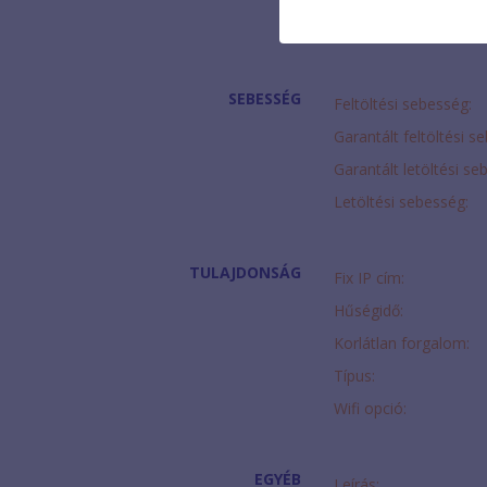
Modem díja:
SEBESSÉG
Feltöltési sebesség:
Garantált feltöltési s
Garantált letöltési se
Letöltési sebesség:
TULAJDONSÁG
Fix IP cím:
Hűségidő:
Korlátlan forgalom:
Típus:
Wifi opció:
EGYÉB
Leírás: