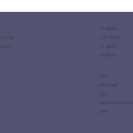
-
15 Mbit/s
ebesség:
3.75 Mbit/s
besség:
15 Mbit/s
60 Mbit/s
igen
24 hónap
igen
Mikrohullámú int
nem
-