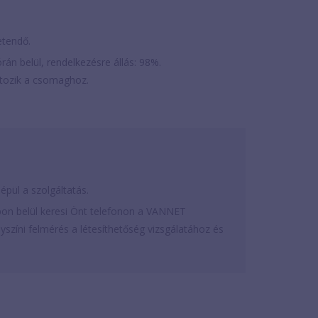
zetendő.
rán belül, rendelkezésre állás: 98%.
artozik a csomaghoz.
épül a szolgáltatás.
on belül keresi Önt telefonon a VANNET
színi felmérés a létesíthetőség vizsgálatához és