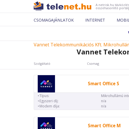
A netrisk.hu távközlés
összehasonlító portál
CSOMAGAJÁNLATOK
INTERNET
MOBI
Vannet Telekommunikációs Kft. Mikrohullá
Vannet Teleko
Szolgáltató
Csomag
Smart Office S
Típus:
Mikrohullámú int
Egyszeri díj:
n/a
Modem díja:
n/a
Smart Office M