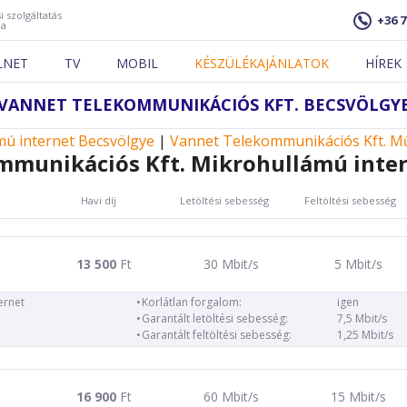
i szolgáltatás
+36 7
ja
LNET
TV
MOBIL
KÉSZÜLÉKAJÁNLATOK
HÍREK
VANNET TELEKOMMUNIKÁCIÓS KFT. BECSVÖLGY
mú internet Becsvölgye
|
Vannet Telekommunikációs Kft. Mű
mmunikációs Kft. Mikrohullámú inter
Havi díj
Letöltési sebesség
Feltöltési sebesség
13 500
Ft
30 Mbit/s
5 Mbit/s
ernet
Korlátlan forgalom:
igen
Garantált letöltési sebesség:
7,5 Mbit/s
Garantált feltöltési sebesség:
1,25 Mbit/s
16 900
Ft
60 Mbit/s
15 Mbit/s