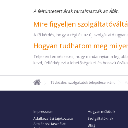
A feltüntetett árak tartalmazzák az Áfát.
Mire figyeljen szolgáltatóvált
A fő kérdés, hogy a régi és az új szolgáltató ugyana
Hogyan tudhatom meg milyen 
Teljesen természetes, hogy mindannyian a legjobb
kezd, feltérképezi a lehetőségeket és hosszú órákat 
Távközlési szolgáltatók településenként
V
Impresszum
Hogyan működik
Adatkezelési tájékoztató
Szolgáltatóknak
Általános Használati
Blog