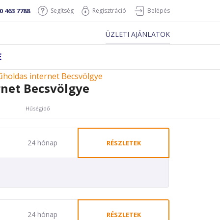
0 463 7788
Segítség
Regisztráció
Belépés
ÜZLETI AJÁNLATOK
E
holdas internet Becsvölgye
net Becsvölgye
Hűségidő
24 hónap
RÉSZLETEK
24 hónap
RÉSZLETEK