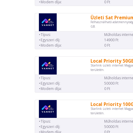
Modem díja:
0 Ft
Üzleti Sat Premiu
Felhasználható adatmennyiség
GB.
Típus:
Műholdas interne
Egyszeri díj:
14900 Ft
Modem díja:
0 Ft
Local Priority 50G
Starlink üzleti internet Magya
területén.
Típus:
Műholdas interne
Egyszeri díj:
50000 Ft
Modem díja:
0 Ft
Local Priority 100
Starlink üzleti internet Magya
területén.
Típus:
Műholdas interne
Egyszeri díj:
50000 Ft
Modem díja:
0 Ft