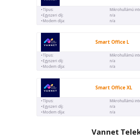
Típus:
Mikrohullámú int
Egyszeri díj:
n/a
Modem díja:
n/a
Smart Office L
Típus:
Mikrohullámú int
Egyszeri díj:
n/a
Modem díja:
n/a
Smart Office XL
Típus:
Mikrohullámú int
Egyszeri díj:
n/a
Modem díja:
n/a
Vannet Tele