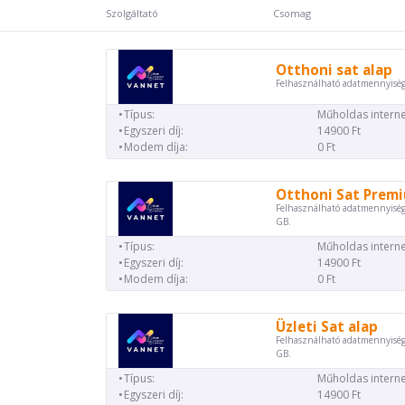
Szolgáltató
Csomag
Otthoni sat alap
Felhasználható adatmennyiség
Típus:
Műholdas interne
Egyszeri díj:
14900 Ft
Modem díja:
0 Ft
Otthoni Sat Prem
Felhasználható adatmennyiség
GB.
Típus:
Műholdas interne
Egyszeri díj:
14900 Ft
Modem díja:
0 Ft
Üzleti Sat alap
Felhasználható adatmennyiség
GB.
Típus:
Műholdas interne
Egyszeri díj:
14900 Ft