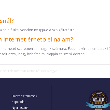
ásnál?
zon a fizikai vonalon nyújtja-e a szolgáltatást?
internet érhető el nálam?
 internetet szeretnénk a magunk számára. Éppen ezért az emberek t
tölt azzal, hogy kiderítse mi alapján célszerű dönteni.
annet Telekommunikációs Kft. Becsvölgye
Hasznos tanácsok
Kapcsolat
Nyerteseink