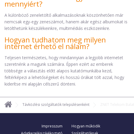
mennyiért?
A különböző zeneletöltő alkalmazásoknak köszönhetően már
nemcsak egy-egy zeneszámot, hanem akár egész albumokat is
letölthetünk készülékeinkre, multimédiás eszközeinkre.
Hogyan tudhatom meg milyen
internet érhető el nálam?
Teljesen természetes, hogy mindannyian a legjobb internetet
szeretnénk a magunk számára. Éppen ezért az emberek
többsége a választás előtt alapos kutatómunkába kezd,
feltérképezi a lehetőségeket és hosszú órákat tölt azzal, hogy
kiderítse mi alapján célszerű dönteni.
Távközlési szolgáltatók településenként
ZNET Telekom Bala
Impresszum
Hogyan működik
Adatkezelési tájékoztató
Szolgáltatóknak