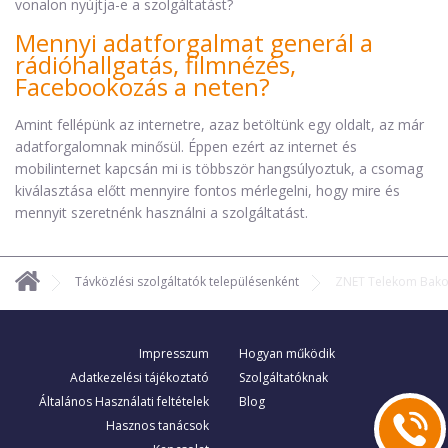
vonalon nyújtja-e a szolgáltatást?
Mennyi adatforgalmat generál a
rádióhallgatás, filmnézés,
Facebookozás a neten?
Amint fellépünk az internetre, azaz betöltünk egy oldalt, az már
adatforgalomnak minősül. Éppen ezért az internet és
mobilinternet kapcsán mi is többször hangsúlyoztuk, a csomag
kiválasztása előtt mennyire fontos mérlegelni, hogy mire és
mennyit szeretnénk használni a szolgáltatást.
Távközlési szolgáltatók településenként
ZNET Telekom Bak
Impresszum
Hogyan működik
Adatkezelési tájékoztató
Szolgáltatóknak
Általános Használati feltételek
Blog
Hasznos tanácsok