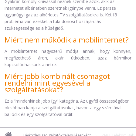
Gyakran komoly kihívással néznek szembe azok, akik az
internetet albérletben szeretnék igénybe venni. Ez persze
ugyanúgy igaz az albérletes TV szolgáltatásokra is. Két fő
probléma van ezekkel: a tulajdonosi hozzájárulás
szükségessége és a hűségidő.
Miért nem működik a mobilinternet?
A mobilinternet nagyszerű módja annak, hogy könnyen,
megfizethető áron, akár útközben, azaz bármikor
kapcsolódhassunk a netre.
Miért jobb kombinált csomagot
rendelni mint egyesével a
szolgáltatásokat?
Ez a “mindenkinek jobb így” kategória. Az ügyfél összességében
olcsóbban kapja a szolgáltatásokat, havonta egy számlával
bajlódik és egy szolgáltatóval ordít.
Távközlési szolgáltatók településenként
ZNET Telekom Bak