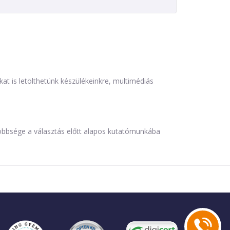
is letölthetünk készülékeinkre, multimédiás
öbbsége a választás előtt alapos kutatómunkába