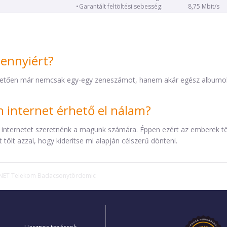
Garantált feltöltési sebesség:
8,75 Mbit/s
mennyiért?
etően már nemcsak egy-egy zeneszámot, hanem akár egész albumokat 
internet érhető el nálam?
 internetet szeretnénk a magunk számára. Éppen ezért az emberek t
tölt azzal, hogy kiderítse mi alapján célszerű dönteni.
NET Telekom Badacsonytördemic