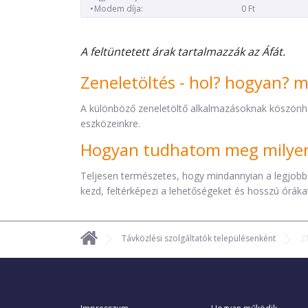
Modem díja:
0 Ft
A feltüntetett árak tartalmazzák az Áfát.
Zeneletöltés - hol? hogyan? 
A különböző zeneletöltő alkalmazásoknak köszönh
eszközeinkre.
Hogyan tudhatom meg milyen 
Teljesen természetes, hogy mindannyian a legjobb
kezd, feltérképezi a lehetőségeket és hosszú órákat 
Távközlési szolgáltatók településenként
Z