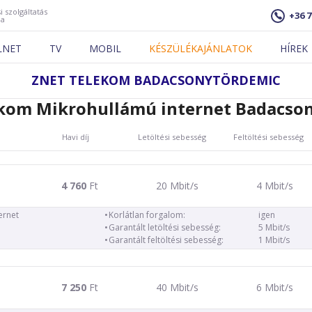
i szolgáltatás
+36 7
ja
LNET
TV
MOBIL
KÉSZÜLÉKAJÁNLATOK
HÍREK
ZNET TELEKOM BADACSONYTÖRDEMIC
kom Mikrohullámú internet Badacso
Havi díj
Letöltési sebesség
Feltöltési sebesség
4 760
Ft
20 Mbit/s
4 Mbit/s
ernet
Korlátlan forgalom:
igen
Garantált letöltési sebesség:
5 Mbit/s
Garantált feltöltési sebesség:
1 Mbit/s
7 250
Ft
40 Mbit/s
6 Mbit/s