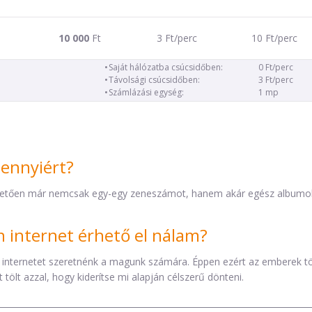
10 000
Ft
3 Ft/perc
10 Ft/perc
Saját hálózatba csúcsidőben:
0 Ft/perc
Távolsági csúcsidőben:
3 Ft/perc
Számlázási egység:
1 mp
mennyiért?
etően már nemcsak egy-egy zeneszámot, hanem akár egész albumokat 
internet érhető el nálam?
 internetet szeretnénk a magunk számára. Éppen ezért az emberek t
tölt azzal, hogy kiderítse mi alapján célszerű dönteni.