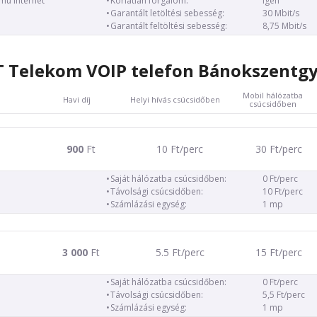
ámú internet
Korlátlan forgalom:
igen
Garantált letöltési sebesség:
30 Mbit/s
Garantált feltöltési sebesség:
8,75 Mbit/s
 Telekom VOIP telefon Bánokszentg
Mobil hálózatba
Havi díj
Helyi hívás csúcsidőben
csúcsidőben
900
Ft
10 Ft/perc
30 Ft/perc
Saját hálózatba csúcsidőben:
0 Ft/perc
Távolsági csúcsidőben:
10 Ft/perc
Számlázási egység:
1 mp
3 000
Ft
5.5 Ft/perc
15 Ft/perc
Saját hálózatba csúcsidőben:
0 Ft/perc
Távolsági csúcsidőben:
5,5 Ft/perc
Számlázási egység:
1 mp