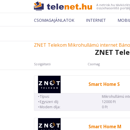
A netrisk.hu távközlés
összehasonlító portál
CSOMAGAJÁNLATOK
INTERNET
MOBI
ZNET Telekom Mikrohullámú internet Bán
ZNET Tel
Szolgáltató
Csomag
Smart Home S
Típus:
Mikrohullámú int
Egyszeri díj:
12000 Ft
Modem díja:
0 Ft
Smart Home M