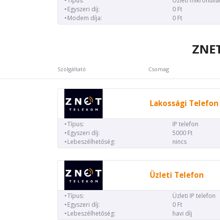
Típus:
Üzleti mikrohull
Egyszeri díj:
0 Ft
Modem díja:
0 Ft
ZNET
Szolgáltató
Csomag
Lakossági Telefon
Típus:
IP telefon
Egyszeri díj:
5000 Ft
Lebeszélhetőség:
nincs
Üzleti Telefon
Típus:
Üzleti IP telefon
Egyszeri díj:
0 Ft
Lebeszélhetőség:
havi díj