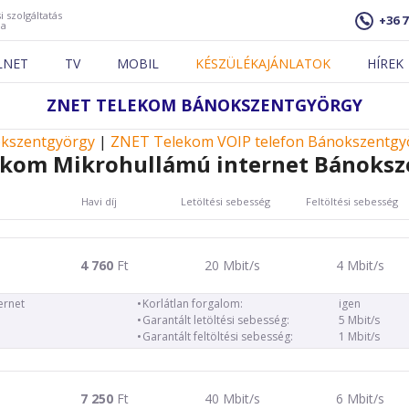
i szolgáltatás
+36 7
ja
LNET
TV
MOBIL
KÉSZÜLÉKAJÁNLATOK
HÍREK
ZNET TELEKOM BÁNOKSZENTGYÖRGY
okszentgyörgy
|
ZNET Telekom VOIP telefon Bánokszentgy
ekom Mikrohullámú internet Bánoksz
Havi díj
Letöltési sebesség
Feltöltési sebesség
4 760
Ft
20 Mbit/s
4 Mbit/s
ernet
Korlátlan forgalom:
igen
Garantált letöltési sebesség:
5 Mbit/s
Garantált feltöltési sebesség:
1 Mbit/s
7 250
Ft
40 Mbit/s
6 Mbit/s