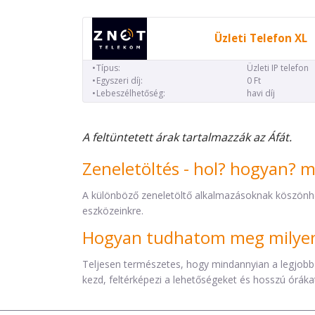
Üzleti Telefon XL
Típus:
Üzleti IP telefon
Egyszeri díj:
0 Ft
Lebeszélhetőség:
havi díj
A feltüntetett árak tartalmazzák az Áfát.
Zeneletöltés - hol? hogyan? 
A különböző zeneletöltő alkalmazásoknak köszönh
eszközeinkre.
Hogyan tudhatom meg milyen 
Teljesen természetes, hogy mindannyian a legjobb
kezd, feltérképezi a lehetőségeket és hosszú órákat 