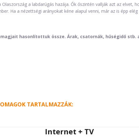
 Olaszország a labdarúgás hazája. Ők őszintén vallják azt az elvet, h
er. Ha a nézettségi arányokat kéne alapul venni, már az is épp elég b
omagjait hasonlítottuk össze. Árak, csatornák, hűségidő stb. 
CSOMAGOK TARTALMAZZÁK:
Internet + TV