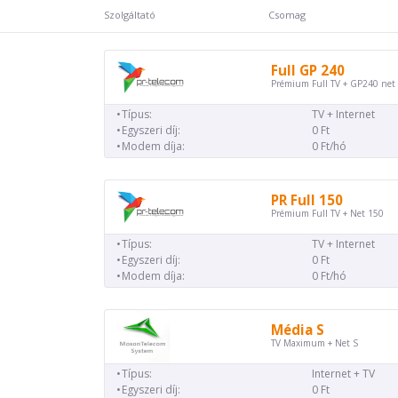
Szolgáltató
Csomag
Full GP 240
Prémium Full TV + GP240 net
Típus:
TV + Internet
Egyszeri díj:
0 Ft
Modem díja:
0 Ft/hó
PR Full 150
Prémium Full TV + Net 150
Típus:
TV + Internet
Egyszeri díj:
0 Ft
Modem díja:
0 Ft/hó
Média S
TV Maximum + Net S
Típus:
Internet + TV
Egyszeri díj:
0 Ft