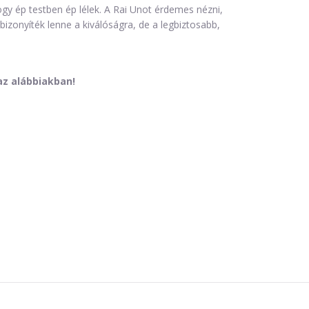
ogy ép testben ép lélek. A Rai Unot érdemes nézni,
izonyíték lenne a kiválóságra, de a legbiztosabb,
az alábbiakban!