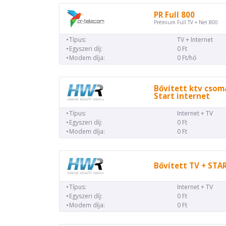
PR Full 800
Prémium Full TV + Net 800
Típus:
TV + Internet
Egyszeri díj:
0 Ft
Modem díja:
0 Ft/hó
Bővített ktv csom
Start internet
Típus:
Internet + TV
Egyszeri díj:
0 Ft
Modem díja:
0 Ft
Bővített TV + STA
Típus:
Internet + TV
Egyszeri díj:
0 Ft
Modem díja:
0 Ft