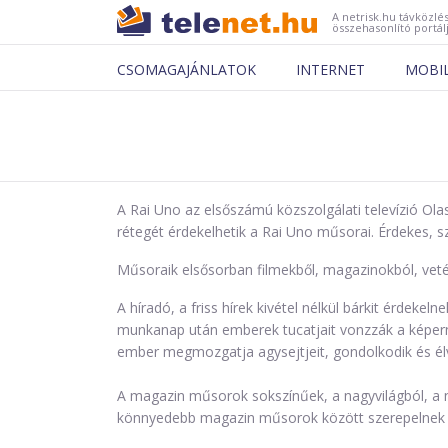
A netrisk.hu távközlés
összehasonlító portál
CSOMAGAJÁNLATOK
INTERNET
MOBI
A Rai Uno az elsőszámú közszolgálati televízió O
rétegét érdekelhetik a Rai Uno műsorai. Érdekes, 
Műsoraik elsősorban filmekből, magazinokból, vetélk
A híradó, a friss hírek kivétel nélkül bárkit érdek
munkanap után emberek tucatjait vonzzák a képerny
ember megmozgatja agysejtjeit, gondolkodik és élve
A magazin műsorok sokszínűek, a nagyvilágból, a nag
könnyedebb magazin műsorok között szerepelnek az 