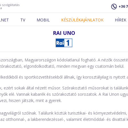
i szolgáltatás
+36 7
ja
LNET
TV
MOBIL
KÉSZÜLÉKAJÁNLATOK
HÍREK
RAI UNO
laszországban, Magyarországon kódolatlanul fogható. A nézők összet
szórakoztató, elgondolkodtató, minden megvan egy csatornán belül.
edőkből és sportközvetítésekből állnak, így korosztályilag is nyitott 
elnek, ezért sokak által nézett műsor. Szórakoztató műsorokat is találu
ők elé. Vannak kabarék és szórakoztató sorozatok. A Rai Unon ugyan
zi, hiszen játszik, mint a gyerek.
yvilágról szólnak. Találunk köztük turisztikai- és környezetvédelmi, v
otthonnal-, a lakberendezéssel-, valamint életmóddal- és divattal k