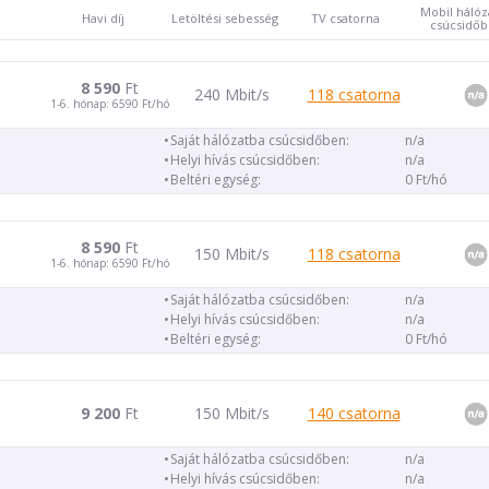
Mobil hálóz
Havi díj
Letöltési sebesség
TV csatorna
csúcsidő
8 590
Ft
240 Mbit/s
118 csatorna
1-6. hónap: 6590 Ft/hó
Saját hálózatba csúcsidőben:
n/a
Helyi hívás csúcsidőben:
n/a
Beltéri egység:
0 Ft/hó
8 590
Ft
150 Mbit/s
118 csatorna
1-6. hónap: 6590 Ft/hó
Saját hálózatba csúcsidőben:
n/a
Helyi hívás csúcsidőben:
n/a
Beltéri egység:
0 Ft/hó
9 200
Ft
150 Mbit/s
140 csatorna
Saját hálózatba csúcsidőben:
n/a
Helyi hívás csúcsidőben:
n/a