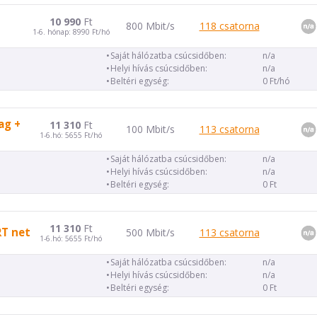
10 990
Ft
800 Mbit/s
118 csatorna
1-6. hónap: 8990 Ft/hó
Saját hálózatba csúcsidőben:
n/a
Helyi hívás csúcsidőben:
n/a
Beltéri egység:
0 Ft/hó
ag +
11 310
Ft
100 Mbit/s
113 csatorna
1-6.hó: 5655 Ft/hó
Saját hálózatba csúcsidőben:
n/a
Helyi hívás csúcsidőben:
n/a
Beltéri egység:
0 Ft
11 310
Ft
RT net
500 Mbit/s
113 csatorna
1-6.hó: 5655 Ft/hó
Saját hálózatba csúcsidőben:
n/a
Helyi hívás csúcsidőben:
n/a
Beltéri egység:
0 Ft