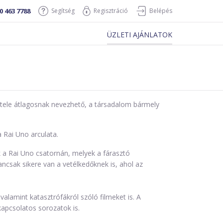
0 463 7788
Segítség
Regisztráció
Belépés
ÜZLETI AJÁNLATOK
étele átlagosnak nevezhető, a társadalom bármely
a Rai Uno arculata.
nk a Rai Uno csatornán, melyek a fárasztó
csak sikere van a vetélkedőknek is, ahol az
alamint katasztrófákról szóló filmeket is. A
apcsolatos sorozatok is.