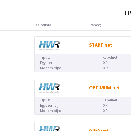
H
Szolgáltató
Csomag
START net
Típus:
Kábelnet
Egyszeri díj:
0 Ft
Modem díja:
0 Ft
OPTIMUM net
Típus:
Kábelnet
Egyszeri díj:
0 Ft
Modem díja:
0 Ft
GIGA net