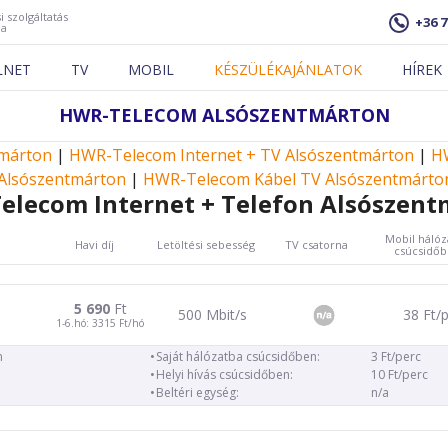
i szolgáltatás
+36 7
ja
LNET
TV
MOBIL
KÉSZÜLÉKAJÁNLATOK
HÍREK
HWR-TELECOM ALSÓSZENTMÁRTON
tmárton
|
HWR-Telecom Internet + TV Alsószentmárton
|
HW
Alsószentmárton
|
HWR-Telecom Kábel TV Alsószentmárto
elecom Internet + Telefon Alsószent
Mobil hálóz
Havi díj
Letöltési sebesség
TV csatorna
csúcsidő
5 690
Ft
500 Mbit/s
38 Ft/
1-6.hó: 3315 Ft/hó
n
Saját hálózatba csúcsidőben:
3 Ft/perc
Helyi hívás csúcsidőben:
10 Ft/perc
Beltéri egység:
n/a