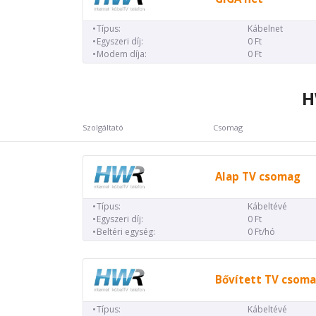
Típus:
Kábelnet
Egyszeri díj:
0 Ft
Modem díja:
0 Ft
H
Szolgáltató
Csomag
Alap TV csomag
Típus:
Kábeltévé
Egyszeri díj:
0 Ft
Beltéri egység:
0 Ft/hó
Bővített TV csom
Típus:
Kábeltévé