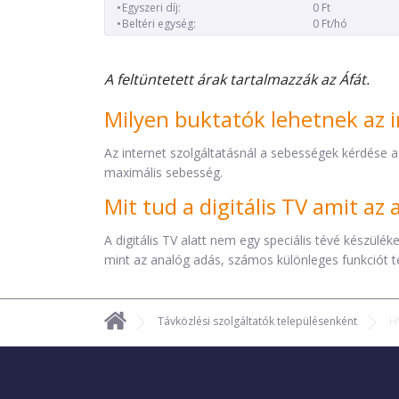
Egyszeri díj:
0 Ft
Beltéri egység:
0 Ft/hó
A feltüntetett árak tartalmazzák az Áfát.
Milyen buktatók lehetnek az i
Az internet szolgáltatásnál a sebességek kérdése a
maximális sebesség.
Mit tud a digitális TV amit a
A digitális TV alatt nem egy speciális tévé készül
mint az analóg adás, számos különleges funkciót t
Távközlési szolgáltatók településenként
H