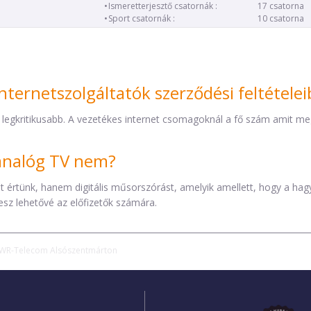
Ismeretterjesztő csatornák :
17 csatorna
Sport csatornák :
10 csatorna
nternetszolgáltatók szerződési feltétele
 legkritikusabb. A vezetékes internet csomagoknál a fő szám amit mega
z analóg TV nem?
éket értünk, hanem digitális műsorszórást, amelyik amellett, hogy a h
esz lehetővé az előfizetők számára.
WR-Telecom Alsószentmárton