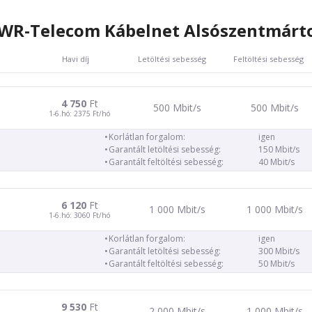
WR-Telecom Kábelnet Alsószentmárt
Havi díj
Letöltési sebesség
Feltöltési sebesség
4 750
Ft
500 Mbit/s
500 Mbit/s
1-6.hó: 2375 Ft/hó
Korlátlan forgalom:
igen
Garantált letöltési sebesség:
150 Mbit/s
Garantált feltöltési sebesség:
40 Mbit/s
6 120
Ft
1 000 Mbit/s
1 000 Mbit/s
1-6.hó: 3060 Ft/hó
Korlátlan forgalom:
igen
Garantált letöltési sebesség:
300 Mbit/s
Garantált feltöltési sebesség:
50 Mbit/s
9 530
Ft
2 000 Mbit/s
1 000 Mbit/s