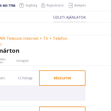
0 463 7788
Segítség
Regisztráció
Belépés
ÜZLETI AJÁNLATOK
R-Telecom Internet + TV + Telefon
n
márton
atba
Hűségidő
ben
perc
12 hónap
RÉSZLETEK