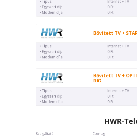
Típus:
Internet + TV
Egyszeri díj:
0 Ft
Modem díja:
0 Ft
Bővített TV + STA
Típus:
Internet + TV
Egyszeri díj:
0 Ft
Modem díja:
0 Ft
Bővített TV + OP
net
Típus:
Internet + TV
Egyszeri díj:
0 Ft
Modem díja:
0 Ft
HWR-Tele
Szolgáltató
Csomag