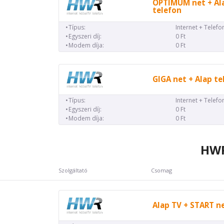
OPTIMUM net + Al
telefon
Típus:
Internet + Telefo
Egyszeri díj:
0 Ft
Modem díja:
0 Ft
GIGA net + Alap te
Típus:
Internet + Telefo
Egyszeri díj:
0 Ft
Modem díja:
0 Ft
HWR
Szolgáltató
Csomag
Alap TV + START n