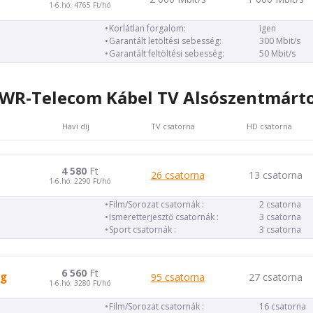
1-6.hó: 4765 Ft/hó
Korlátlan forgalom:
igen
Garantált letöltési sebesség:
300 Mbit/s
Garantált feltöltési sebesség:
50 Mbit/s
WR-Telecom Kábel TV Alsószentmárt
Havi díj
TV csatorna
HD csatorna
4 580
Ft
26 csatorna
13 csatorna
1-6.hó: 2290 Ft/hó
Film/Sorozat csatornák :
2 csatorna
Ismeretterjesztő csatornák :
3 csatorna
Sport csatornák :
3 csatorna
6 560
Ft
ag
95 csatorna
27 csatorna
1-6.hó: 3280 Ft/hó
Film/Sorozat csatornák :
16 csatorna