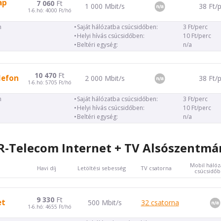
ap
7 060
Ft
1 000 Mbit/s
38 Ft/
1-6.hó: 4000 Ft/hó
n
Saját hálózatba csúcsidőben:
3 Ft/perc
Helyi hívás csúcsidőben:
10 Ft/perc
Beltéri egység:
n/a
10 470
Ft
lefon
2 000 Mbit/s
38 Ft/
1-6.hó: 5705 Ft/hó
n
Saját hálózatba csúcsidőben:
3 Ft/perc
Helyi hívás csúcsidőben:
10 Ft/perc
Beltéri egység:
n/a
-Telecom Internet + TV Alsószentmá
Mobil hálóz
Havi díj
Letöltési sebesség
TV csatorna
csúcsidő
9 330
Ft
et
500 Mbit/s
32 csatorna
1-6.hó: 4655 Ft/hó