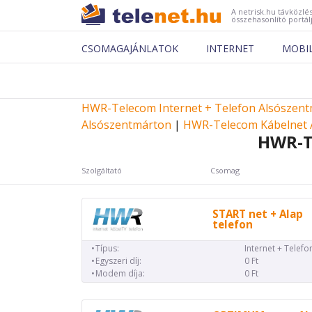
A netrisk.hu távközlés
összehasonlító portál
CSOMAGAJÁNLATOK
INTERNET
MOBI
HWR-Telecom Internet + Telefon Alsószen
Alsószentmárton
|
HWR-Telecom Kábelnet 
HWR-T
Szolgáltató
Csomag
START net + Alap
telefon
Típus:
Internet + Telefo
Egyszeri díj:
0 Ft
Modem díja:
0 Ft