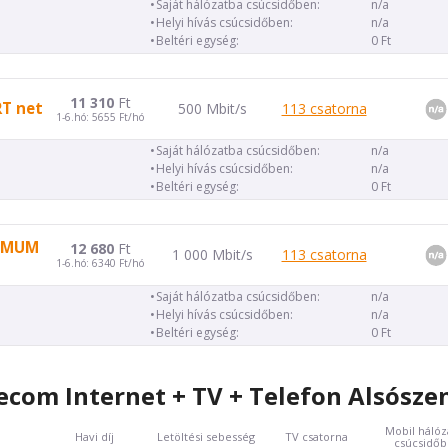
Saját hálózatba csúcsidőben:
n/a
Helyi hívás csúcsidőben:
n/a
Beltéri egység:
0 Ft
11 310
Ft
RT net
500 Mbit/s
113 csatorna
1-6.hó: 5655 Ft/hó
Saját hálózatba csúcsidőben:
n/a
Helyi hívás csúcsidőben:
n/a
Beltéri egység:
0 Ft
TIMUM
12 680
Ft
1 000 Mbit/s
113 csatorna
1-6.hó: 6340 Ft/hó
Saját hálózatba csúcsidőben:
n/a
Helyi hívás csúcsidőben:
n/a
Beltéri egység:
0 Ft
com Internet + TV + Telefon Alsósz
Mobil hálóz
Havi díj
Letöltési sebesség
TV csatorna
csúcsidő