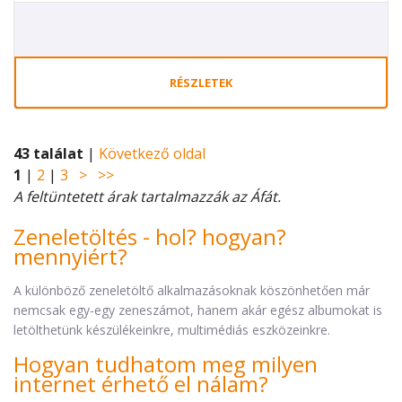
RÉSZLETEK
43 találat
|
Következő oldal
1
|
2
|
3
>
>>
A feltüntetett árak tartalmazzák az Áfát.
Zeneletöltés - hol? hogyan?
mennyiért?
A különböző zeneletöltő alkalmazásoknak köszönhetően már
nemcsak egy-egy zeneszámot, hanem akár egész albumokat is
letölthetünk készülékeinkre, multimédiás eszközeinkre.
Hogyan tudhatom meg milyen
internet érhető el nálam?