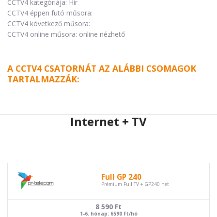
CCTV4 kategóriája: Hír
CCTV4 éppen futó műsora:
CCTV4 következő műsora:
CCTV4 online műsora: online nézhető
A CCTV4 CSATORNÁT AZ ALÁBBI CSOMAGOK
TARTALMAZZÁK:
Internet + TV
Full GP 240
Prémium Full TV + GP240 net
8 590
Ft
1-6. hónap: 6590 Ft/hó