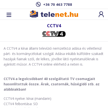
+36 70 463 7788
CCTV4
A CCTV4 a kínai állami televízió nemzetközi adása és véletlenül
párt- és kormánycélokat szolgál. Adása inkább külföldre szakadt
hazájuk fiainak szól, de lelkes, jövőbe látó nyelvtanulóknak is
ajánlott műsor. A CCTV4 online elérhető a neten is.
CCTV4 a legolcsóbban! 40 szolgáltató TV csomagjait
hasonlítottuk össze. Árak, csatornák, hűségidő stb. az
alábbiakban!
CCTV4 nyelve: kínai (mandarin)
CCTV4 felbontása: SD