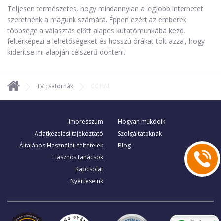
Teljesen természetes, hogy mindannyian a legjobb internetet
szeretnénk a magunk számára. Éppen ezért az emberek
többsége a választás előtt alapos kutatómunkába kezd,
feltérképezi a lehetőségeket és hosszú órákat tölt azzal, hogy
kiderítse mi alapján célszerű dönteni.
TV csatornák
CCTV4
Impresszum
Hogyan működik
Adatkezelési tájékoztató
Szolgáltatóknak
Általános Használati feltételek
Blog
Hasznos tanácsok
Kapcsolat
Nyerteseink