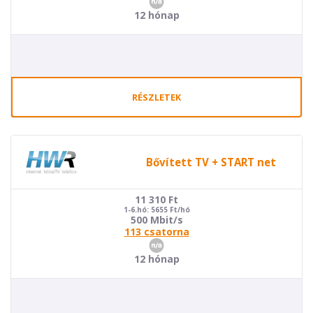
12 hónap
RÉSZLETEK
Bővített TV + START net
11 310
Ft
1-6.hó: 5655 Ft/hó
500 Mbit/s
113 csatorna
12 hónap