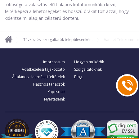
többsége a választás előtt alapos kutatómunkába kezd,
feltérképezi a lehetőségeket és hosszú órákat tölt azzal, hogy
kiderítse mi alapján célszerű dönteni.
Távközlési szolgáltatók településenként
Vannet Telekommuni
Impresszum
Hogyan működik
Adatkezelési tájékoztató
Szolgáltatóknak
Általános Használati feltételek
Blog
Hasznos tanácsok
Kapcsolat
Nyerteseink