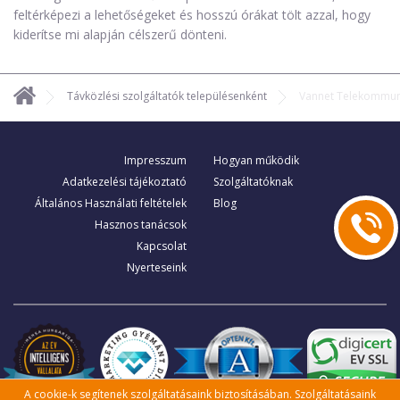
feltérképezi a lehetőségeket és hosszú órákat tölt azzal, hogy
kiderítse mi alapján célszerű dönteni.
Távközlési szolgáltatók településenként
Vannet Telekommuni
Impresszum
Hogyan működik
Adatkezelési tájékoztató
Szolgáltatóknak
Általános Használati feltételek
Blog
Hasznos tanácsok
Kapcsolat
Nyerteseink
A cookie-k segítenek szolgáltatásaink biztosításában. Szolgáltatásaink