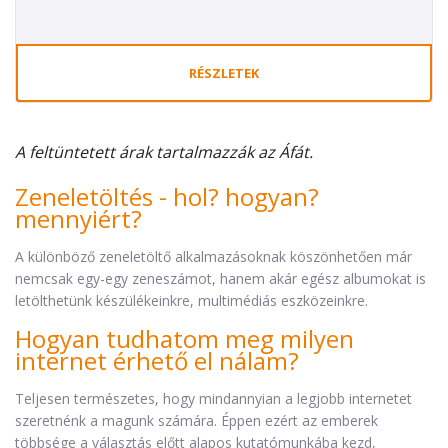
RÉSZLETEK
A feltüntetett árak tartalmazzák az Áfát.
Zeneletöltés - hol? hogyan?
mennyiért?
A különböző zeneletöltő alkalmazásoknak köszönhetően már
nemcsak egy-egy zeneszámot, hanem akár egész albumokat is
letölthetünk készülékeinkre, multimédiás eszközeinkre.
Hogyan tudhatom meg milyen
internet érhető el nálam?
Teljesen természetes, hogy mindannyian a legjobb internetet
szeretnénk a magunk számára. Éppen ezért az emberek
többsége a választás előtt alapos kutatómunkába kezd,