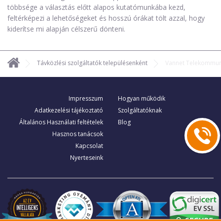
többsége a választás előtt alapos kutatómunkába kezd,
feltérképezi a lehetőségeket és hosszú órákat tölt azzal, hogy
kiderítse mi alapján célszerű dönteni.
Távközlési szolgáltatók településenként
Vannet Telekommuni
Impresszum
Hogyan működik
Adatkezelési tájékoztató
Szolgáltatóknak
Általános Használati feltételek
Blog
Hasznos tanácsok
Kapcsolat
Nyerteseink