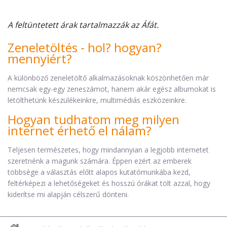
A feltüntetett árak tartalmazzák az Áfát.
Zeneletöltés - hol? hogyan?
mennyiért?
A különböző zeneletöltő alkalmazásoknak köszönhetően már
nemcsak egy-egy zeneszámot, hanem akár egész albumokat is
letölthetünk készülékeinkre, multimédiás eszközeinkre.
Hogyan tudhatom meg milyen
internet érhető el nálam?
Teljesen természetes, hogy mindannyian a legjobb internetet
szeretnénk a magunk számára. Éppen ezért az emberek
többsége a választás előtt alapos kutatómunkába kezd,
feltérképezi a lehetőségeket és hosszú órákat tölt azzal, hogy
kiderítse mi alapján célszerű dönteni.