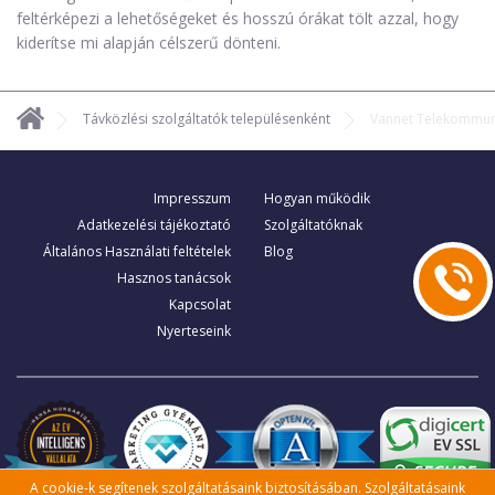
feltérképezi a lehetőségeket és hosszú órákat tölt azzal, hogy
kiderítse mi alapján célszerű dönteni.
Távközlési szolgáltatók településenként
Vannet Telekommuni
Impresszum
Hogyan működik
Adatkezelési tájékoztató
Szolgáltatóknak
Általános Használati feltételek
Blog
Hasznos tanácsok
Kapcsolat
Nyerteseink
A cookie-k segítenek szolgáltatásaink biztosításában. Szolgáltatásaink