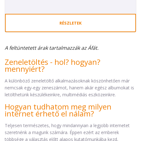
RÉSZLETEK
A feltüntetett árak tartalmazzák az Áfát.
Zeneletöltés - hol? hogyan?
mennyiért?
A különböző zeneletöltő alkalmazásoknak köszönhetően már
nemcsak egy-egy zeneszámot, hanem akár egész albumokat is
letölthetünk készülékeinkre, multimédiás eszközeinkre.
Hogyan tudhatom meg milyen
internet érhető el nálam?
Teljesen természetes, hogy mindannyian a legjobb internetet
szeretnénk a magunk számára. Éppen ezért az emberek
többsége a választás előtt alapos kutatómunkába kezd,