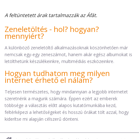
A feltüntetett árak tartalmazzák az Áfát.
Zeneletöltés - hol? hogyan?
mennyiért?
A különböző zeneletöltő alkalmazásoknak köszönhetően már
nemcsak egy-egy zeneszámot, hanem akár egész albumokat is
letölthetünk készülékeinkre, multimédiás eszközeinkre.
Hogyan tudhatom meg milyen
internet érhető el nálam?
Teljesen természetes, hogy mindannyian a legjobb internetet
szeretnénk a magunk számára. Éppen ezért az emberek
többsége a választás előtt alapos kutatómunkába kezd,
feltérképezi a lehetőségeket és hosszú órákat tölt azzal, hogy
kiderítse mi alapján célszerű dönteni.