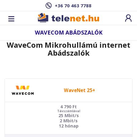
+36 70 463 7788
WAVECOM ABÁDSZALÓK
WaveCom Mikrohullámú internet
Abádszalók
WaveNet 25+
4 790
Ft
Távszámlával
25 Mbit/s
2 Mbit/s
12 hónap