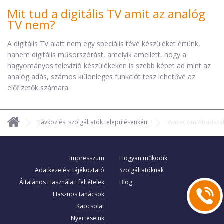
Mit tud a digitális TV amit az analóg
TV nem?
A digitális TV alatt nem egy speciális tévé készüléket értünk,
hanem digitális műsorszórást, amelyik amellett, hogy a
hagyományos televízió készülékeken is szebb képet ad mint az
analóg adás, számos különleges funkciót tesz lehetővé az
előfizetők számára.
Távközlési szolgáltatók településenként
WaveCom Abádsza
Impresszum
Hogyan működik
Adatkezelési tájékoztató
Szolgáltatóknak
Általános Használati feltételek
Blog
Hasznos tanácsok
Kapcsolat
Nyerteseink