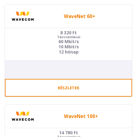
WaveNet 60+
8 320
Ft
Távszámlával
60 Mbit/s
10 Mbit/s
12 hónap
RÉSZLETEK
WaveNet 100+
14 780
Ft