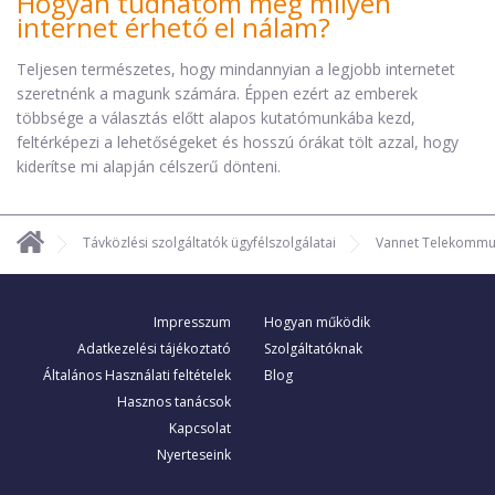
Hogyan tudhatom meg milyen
internet érhető el nálam?
Teljesen természetes, hogy mindannyian a legjobb internetet
szeretnénk a magunk számára. Éppen ezért az emberek
többsége a választás előtt alapos kutatómunkába kezd,
feltérképezi a lehetőségeket és hosszú órákat tölt azzal, hogy
kiderítse mi alapján célszerű dönteni.
Távközlési szolgáltatók ügyfélszolgálatai
Vannet Telekommuni
Impresszum
Hogyan működik
Adatkezelési tájékoztató
Szolgáltatóknak
Általános Használati feltételek
Blog
Hasznos tanácsok
Kapcsolat
Nyerteseink