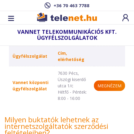
+36 70 463 7788
VANNET TELEKOMMUNIKÁCIÓS KFT.
ÜGYFÉLSZOLGÁLATOK
Cím,
Ügyfélszolgálat
elérhetőség
7630 Pécs,
Üszögi kiserdő
Vannet központi
utca 1/c
MEGNÉZEM
ügyfélszolgálat
Hétfő - Péntek:
8:00 - 16:00
Milyen buktatók lehetnek az
internetszolgáltatók szerződési
feltételeiben?