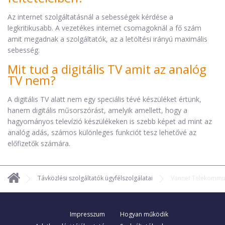
Az internet szolgáltatásnál a sebességek kérdése a
legkritikusabb. A vezetékes internet csomagoknál a fő szám
amit megadnak a szolgáltatók, az a letöltési irányú maximális
sebesség.
Mit tud a digitális TV amit az analóg
TV nem?
A digitális TV alatt nem egy speciális tévé készüléket értünk,
hanem digitális műsorszórást, amelyik amellett, hogy a
hagyományos televízió készülékeken is szebb képet ad mint az
analóg adás, számos különleges funkciót tesz lehetővé az
előfizetők számára.
Távközlési szolgáltatók ügyfélszolgálatai
Vannet Telekommuni
Impresszum
Hogyan működik