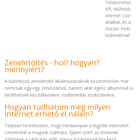
Telekommunikác
Kft. Műholdas
internet csomagja
árakkal, és az
összes fontos
tudnivalóval.
Zeneletöltés - hol? hogyan?
mennyiért?
A különböző zeneletöltő alkalmazásoknak köszönhetően már
nemcsak egy-egy zeneszámot, hanem akár egész albumokat is
letölthetünk készülékeinkre, multimédiás eszközeinkre.
Hogyan tudhatom meg milyen
internet érhető el nálam?
Teljesen természetes, hogy mindannyian a legjobb internetet
szeretnénk a magunk számára. Éppen ezért az emberek
többsége a választás előtt alapos kutatómunkába kezd,