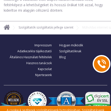
feltérképezi a lehetőségeket és hosszú órákat tölt azzal, hogy
kiderítse mi alapján célszerű dönteni.
Szolgáltatók szolgáltatás jellege szerint
Műholdas internet s
Impresszum
Hogyan működik
Adatkezelési tájékoztató
Szolgáltatóknak
Általános Használati feltételek
Blog
Hasznos tanácsok
Kapcsolat
Nyerteseink
A cookie-k segítenek szolgáltatásaink biztosításában. Szolgáltatásaink