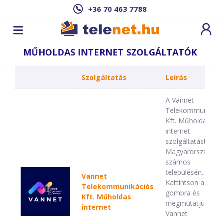
+36 70 463 7788
MŰHOLDAS INTERNET SZOLGÁLTATÓK
Szolgáltatás
Leírás
A Vannet
Telekommunikác
Kft. Műholdas
internet
szolgáltatást nyú
Magyarország
számos
településén.
Vannet
Kattintson a tov
Telekommunikációs
gombra és
Kft. Műholdas
megmutatjuk, a
internet
Vannet