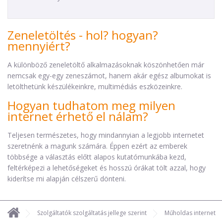
Zeneletöltés - hol? hogyan?
mennyiért?
A különböző zeneletöltő alkalmazásoknak köszönhetően már
nemcsak egy-egy zeneszámot, hanem akár egész albumokat is
letölthetünk készülékeinkre, multimédiás eszközeinkre.
Hogyan tudhatom meg milyen
internet érhető el nálam?
Teljesen természetes, hogy mindannyian a legjobb internetet
szeretnénk a magunk számára. Éppen ezért az emberek
többsége a választás előtt alapos kutatómunkába kezd,
feltérképezi a lehetőségeket és hosszú órákat tölt azzal, hogy
kiderítse mi alapján célszerű dönteni.
Szolgáltatók szolgáltatás jellege szerint
Műholdas internet