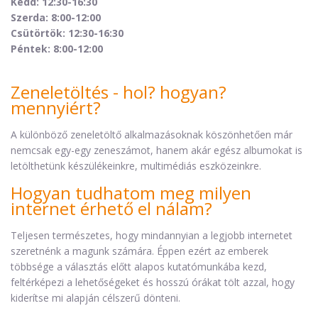
Kedd: 12:30-16:30
Szerda: 8:00-12:00
Csütörtök: 12:30-16:30
Péntek: 8:00-12:00
Zeneletöltés - hol? hogyan?
mennyiért?
A különböző zeneletöltő alkalmazásoknak köszönhetően már
nemcsak egy-egy zeneszámot, hanem akár egész albumokat is
letölthetünk készülékeinkre, multimédiás eszközeinkre.
Hogyan tudhatom meg milyen
internet érhető el nálam?
Teljesen természetes, hogy mindannyian a legjobb internetet
szeretnénk a magunk számára. Éppen ezért az emberek
többsége a választás előtt alapos kutatómunkába kezd,
feltérképezi a lehetőségeket és hosszú órákat tölt azzal, hogy
kiderítse mi alapján célszerű dönteni.