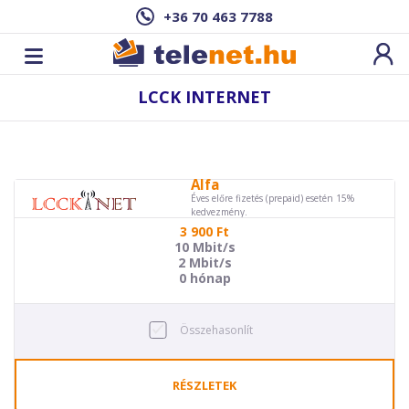
+36 70 463 7788
LCCK INTERNET
Alfa
Éves előre fizetés (prepaid) esetén 15%
kedvezmény.
3 900
Ft
10 Mbit/s
2 Mbit/s
0 hónap
Összehasonlít
RÉSZLETEK