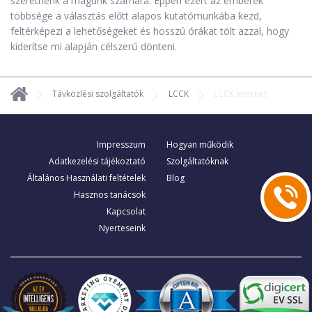
szeretnénk a magunk számára. Éppen ezért az emberek
többsége a választás előtt alapos kutatómunkába kezd,
feltérképezi a lehetőségeket és hosszú órákat tölt azzal, hogy
kiderítse mi alapján célszerű dönteni.
Távközlési szolgáltatók
LCCK
LCCK Internet
Impresszum
Hogyan működik
Adatkezelési tájékoztató
Szolgáltatóknak
Általános Használati feltételek
Blog
Hasznos tanácsok
Kapcsolat
Nyerteseink