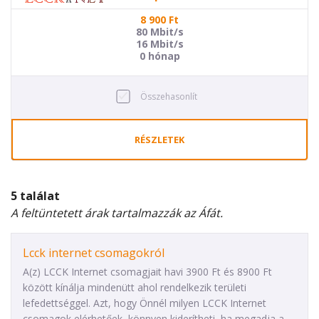
8 900
Ft
80 Mbit/s
16 Mbit/s
0 hónap
Összehasonlít
RÉSZLETEK
5 találat
A feltüntetett árak tartalmazzák az Áfát.
Lcck internet csomagokról
A(z) LCCK Internet csomagjait havi 3900 Ft és 8900 Ft
között kínálja mindenütt ahol rendelkezik területi
lefedettséggel. Azt, hogy Önnél milyen LCCK Internet
csomagok elérhetőek, könnyen kiderítheti, ha megadja a