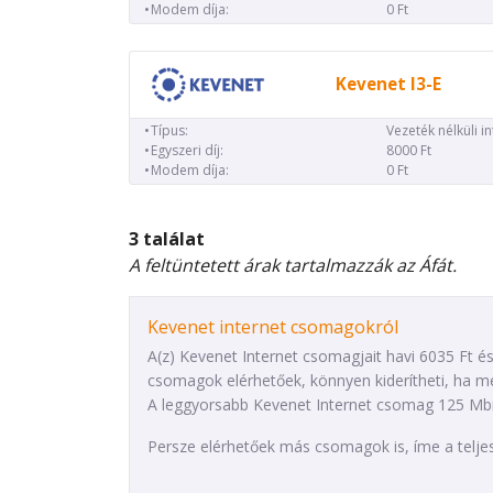
Modem díja:
0 Ft
Kevenet I3-E
Típus:
Vezeték nélküli i
Egyszeri díj:
8000 Ft
Modem díja:
0 Ft
3 találat
A feltüntetett árak tartalmazzák az Áfát.
Kevenet internet csomagokról
A(z) Kevenet Internet csomagjait havi 6035 Ft és
csomagok elérhetőek, könnyen kiderítheti, ha me
A leggyorsabb Kevenet Internet csomag 125 Mbit/
Persze elérhetőek más csomagok is, íme a teljes 