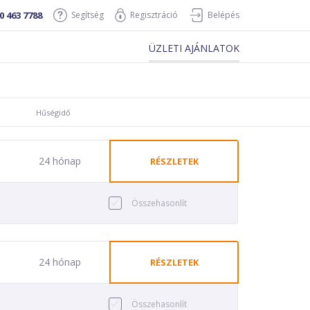
0 463 7788
Segítség
Regisztráció
Belépés
ÜZLETI AJÁNLATOK
Hűségidő
24 hónap
RÉSZLETEK
Összehasonlít
24 hónap
RÉSZLETEK
Összehasonlít