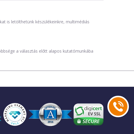
is letölthetünk készülékeinkre, multimédiás
öbbsége a választás előtt alapos kutatómunkába