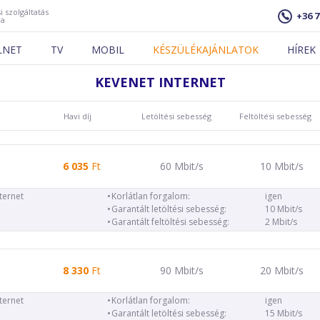
i szolgáltatás
+36 7
ja
LNET
TV
MOBIL
KÉSZÜLÉKAJÁNLATOK
HÍREK
KEVENET INTERNET
Havi díj
Letöltési sebesség
Feltöltési sebesség
6 035
Ft
60 Mbit/s
10 Mbit/s
nternet
Korlátlan forgalom:
igen
Garantált letöltési sebesség:
10 Mbit/s
Garantált feltöltési sebesség:
2 Mbit/s
8 330
Ft
90 Mbit/s
20 Mbit/s
nternet
Korlátlan forgalom:
igen
Garantált letöltési sebesség:
15 Mbit/s