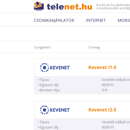
A netrisk.hu távközlés
összehasonlító portál
CSOMAGAJÁNLATOK
INTERNET
MOBI
Szolgáltató
Csomag
Kevenet I1-E
Típus:
Vezeték nélküli i
Egyszeri díj:
8000 Ft
Modem díja:
0 Ft
Kevenet I2-E
Típus:
Vezeték nélküli i
Egyszeri díj:
8000 Ft