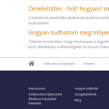
Zeneletöltés - hol? hogyan? 
A különböző zeneletöltő alkalmazásoknak köszönh
eszközeinkre.
Hogyan tudhatom meg milyen 
Teljesen természetes, hogy mindannyian a legjobb
kezd, feltérképezi a lehetőségeket és hosszú órákat 
Távközlési szolgáltatók
Kevenet
Keve
Impresszum
Hogyan működik
Adatkezelési tájékoztató
Szolgáltatóknak
Általános Használati
Blog
feltételek