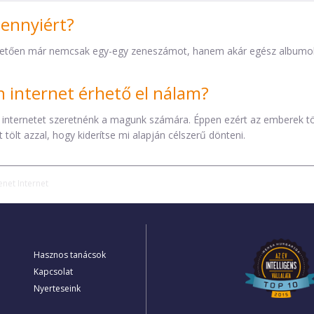
mennyiért?
etően már nemcsak egy-egy zeneszámot, hanem akár egész albumokat 
internet érhető el nálam?
 internetet szeretnénk a magunk számára. Éppen ezért az emberek t
tölt azzal, hogy kiderítse mi alapján célszerű dönteni.
net Internet
Hasznos tanácsok
Kapcsolat
Nyerteseink