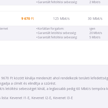
Garantált feltöltési sebesség:
2 Mbit/s
9 670
Ft
125 Mbit/s
30 Mbit/s
nternet
Korlátlan forgalom:
igen
Garantált letöltési sebesség:
20 Mbit/s
Garantált feltöltési sebesség:
5 Mbit/s
 9670 Ft között kínálja mindenütt ahol rendelkezik területi lefedettsé
gadja a címét és elindítja a szűrést.
s letöltési sebességet kínál, a leglassabb pedig 60 Mbit/s tempóra 
lista: Kevenet I1-E, Kevenet I2-E, Kevenet I3-E