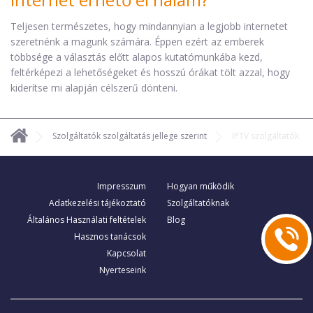
Teljesen természetes, hogy mindannyian a legjobb internetet
szeretnénk a magunk számára. Éppen ezért az emberek
többsége a választás előtt alapos kutatómunkába kezd,
feltérképezi a lehetőségeket és hosszú órákat tölt azzal, hogy
kiderítse mi alapján célszerű dönteni.
Szolgáltatók szolgáltatás jellege szerint
IPTV szolgáltatók
Impresszum
Hogyan működik
Adatkezelési tájékoztató
Szolgáltatóknak
Általános Használati feltételek
Blog
Hasznos tanácsok
Kapcsolat
Nyerteseink