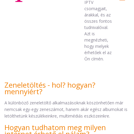
IPTV
csomagjait,
árakkal, és az
összes fontos
tudnivalóval.
Azt is
megnézheti,
hogy melyek
érhetőek el az
Ön címén.
Zeneletöltés - hol? hogyan?
mennyiért?
A különböző zeneletöltő alkalmazásoknak köszönhetően már
nemcsak egy-egy zeneszámot, hanem akár egész albumokat is
letölthetünk készülékeinkre, multimédiás eszközeinkre.
Hogyan tudhatom meg milyen
internet érhető el nálam?