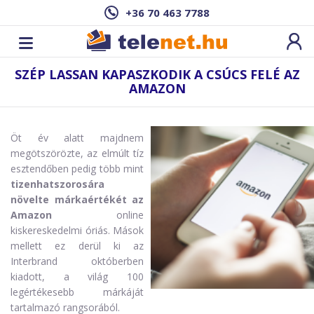
+36 70 463 7788
SZÉP LASSAN KAPASZKODIK A CSÚCS FELÉ AZ
AMAZON
Öt év alatt majdnem
megötszörözte, az elmúlt tíz
esztendőben pedig több mint
tizenhatszorosára
növelte márkaértékét az
Amazon
online
kiskereskedelmi óriás. Mások
mellett ez derül ki az
Interbrand októberben
kiadott, a világ 100
legértékesebb márkáját
tartalmazó rangsorából.