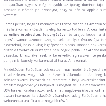
rangsorában ugyanis még nagyobb az iparág dominanciája. 
Amazon is előrébb jár, olyannyira, hogy az idén az Apple-t is 
vezetést.
Kérdés persze, hogy ez mennyire lesz tartós állapot, az Amazon t
más listákon és a tőzsdén is elég hullámzó tud lenni.
A cég hat
az online értékesítés felpörgésével
, és tulajdonképpen a vi
teljesít, vannak azonban szegmensek, amelyek óvatossága inthe
egyértelmű, hogy a világ legnépesebb piacán, Kínában sok keres
hiszen a távol-keleti országot a helyi cégek, például az Alibaba ura
bázisukat kihasználva ezek a kereskedők agresszívan terjesz
pontjain is, komoly konkurenciát állítva az Amazonnak.
Mindeközben Európában sok esetben más modell érvényesül eze
Távol-Keleten, vagy akár az Egyesült Államokban. Az öreg k
sokszor sikerrel költöznek az internetre a helyi kiskereskedelmi
emellett hagyományos boltjaikat is megtartják. Ez a magyarázat
USA-ban és Kínában azok, akik a heti nagybevásárlást is online 
tisztán internetes kereskedőtől vásárolnak, addig Európában a
webáruházai uralják a piac nagyobb részét.