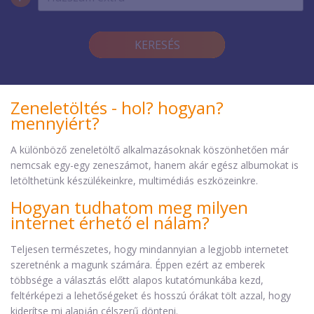
KERESÉS
Zeneletöltés - hol? hogyan?
mennyiért?
A különböző zeneletöltő alkalmazásoknak köszönhetően már
nemcsak egy-egy zeneszámot, hanem akár egész albumokat is
letölthetünk készülékeinkre, multimédiás eszközeinkre.
Hogyan tudhatom meg milyen
internet érhető el nálam?
Teljesen természetes, hogy mindannyian a legjobb internetet
szeretnénk a magunk számára. Éppen ezért az emberek
többsége a választás előtt alapos kutatómunkába kezd,
feltérképezi a lehetőségeket és hosszú órákat tölt azzal, hogy
kiderítse mi alapján célszerű dönteni.