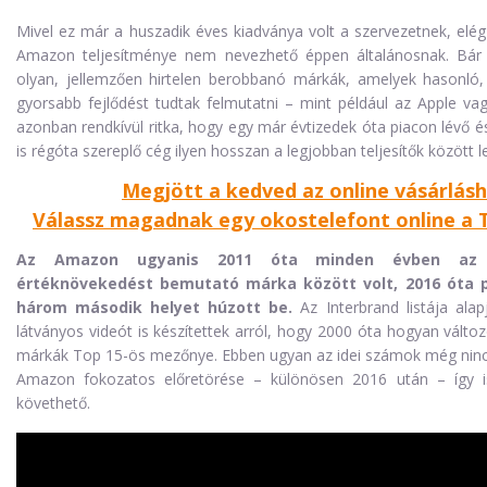
Mivel ez már a huszadik éves kiadványa volt a szervezetnek, elég 
Amazon teljesítménye nem nevezhető éppen általánosnak. Bár 
olyan, jellemzően hirtelen berobbanó márkák, amelyek hasonló,
gyorsabb fejlődést tudtak felmutatni – mint például az Apple v
azonban rendkívül ritka, hogy egy már évtizedek óta piacon lévő é
is régóta szereplő cég ilyen hosszan a legjobban teljesítők között l
Megjött a kedved az online vásárlás
Válassz magadnak egy okostelefont online a T
Az Amazon ugyanis 2011 óta minden évben az 
értéknövekedést bemutató márka között volt, 2016 óta p
három második helyet húzott be.
Az Interbrand listája alap
látványos videót is készítettek arról, hogy 2000 óta hogyan válto
márkák Top 15-ös mezőnye. Ebben ugyan az idei számok még ninc
Amazon fokozatos előretörése – különösen 2016 után – így 
követhető.