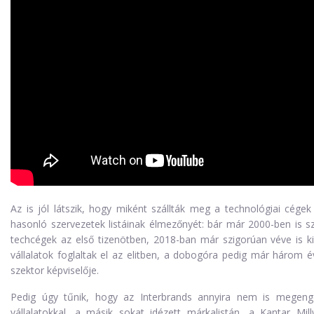
Az is jól látszik, hogy miként szállták meg a technológiai cégek
hasonló szervezetek listáinak élmezőnyét: bár már 2000-ben is 
techcégek az első tizenötben, 2018-ban már szigorúan véve is kil
vállalatok foglaltak el az elitben, a dobogóra pedig már három 
szektor képviselője.
Pedig úgy tűnik, hogy az Interbrands annyira nem is megeng
vállalatokkal, a másik sokat idézett márkalistán, a Kantar Mi