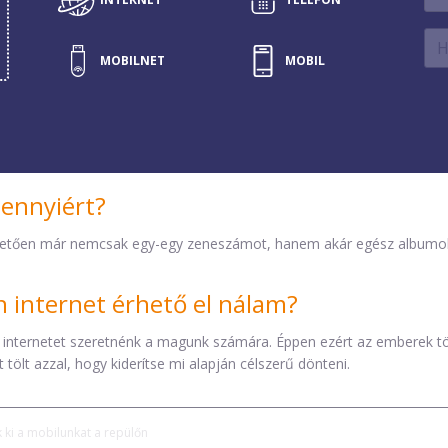
MOBILNET
MOBILNET
MOBIL
FAX
TV
SZERVER
TELEFON
mennyiért?
etően már nemcsak egy-egy zeneszámot, hanem akár egész albumokat 
internet érhető el nálam?
 internetet szeretnénk a magunk számára. Éppen ezért az emberek t
tölt azzal, hogy kiderítse mi alapján célszerű dönteni.
k ki a mobilunkat a repülőn