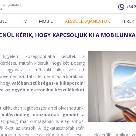
i szolgáltatás
+36 7
ja
LNET
TV
MOBIL
KÉSZÜLÉKAJÁNLATOK
HÍREK
NÜL KÉRIK, HOGY KAPCSOLJUK KI A MOBILUNK
figyelem középpontjába kerültek a
kérdései, miután kiderült, hogy két Boeing
s ugyanaz a műszaki hiba vezetett
követően ezúttal is felmerült az a korábban
, hogy
valóban szükséges-e kikapcsolni
tve az egyéb elektronikai készülékeket
cikkekben legtöbbször arról olvashattunk,
 valószínűleg okozhatnak gondot a
 ez pedig már önmagában is elég ahhoz,
ák őket az utasok. A légikatasztrófák után
olója szerint egy elég konkrét eset is előkerült, amikor ve