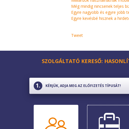
Milliárdok használhatnak mobiln
Még mindig nincsenek teljes bi
Egyre nagyobb és egyre jobb té
Egyre kevésbé hisznek a hirdet
Tweet
SZOLGÁLTATÓ KERESŐ: HASONLÍ
KÉRJÜK, ADJA MEG AZ ELŐFIZETÉS TÍPUSÁT!