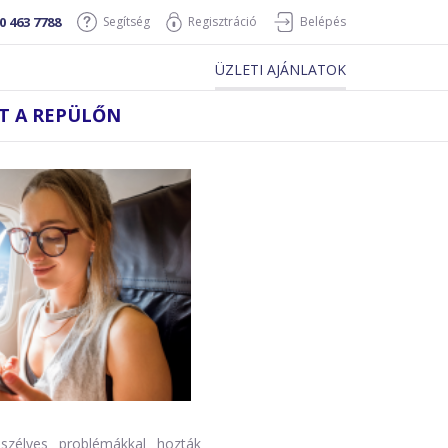
0 463 7788
Segítség
Regisztráció
Belépés
ÜZLETI AJÁNLATOK
AT A REPÜLŐN
szélyes problémákkal hozták