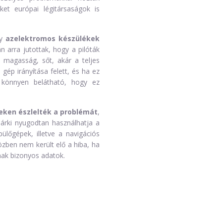
et európai légitársaságok is
gy
az
elektromos készülékek
án arra jutottak, hogy a pilóták
s magasság, sőt, akár a teljes
 gép irányítása felett, és ha ez
 könnyen belátható, hogy ez
teken észlelték a problémát
,
bárki nyugodtan használhatja a
ülőgépek, illetve a navigációs
özben nem került elő a hiba, ha
lnak bizonyos adatok.