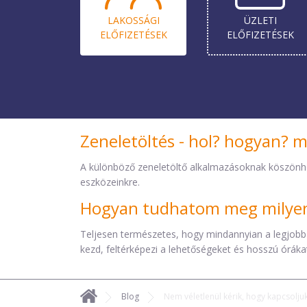
LAKOSSÁGI
ÜZLETI
ELŐ­FIZETÉSEK
ELŐ­FIZETÉSEK
Zeneletöltés - hol? hogyan? 
A különböző zeneletöltő alkalmazásoknak köszönh
eszközeinkre.
Hogyan tudhatom meg milyen 
Teljesen természetes, hogy mindannyian a legjobb
kezd, feltérképezi a lehetőségeket és hosszú órákat 
Blog
Nem véletlenül kérik, hogy kapcsolju