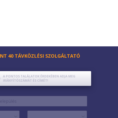
NT 40 TÁVKÖZLÉSI SZOLGÁLTATÓ
A PONTOS TALÁLATOK ÉRDEKÉBEN ADJA MEG
IRÁNYÍTÓSZÁMÁT ÉS CÍMÉT!