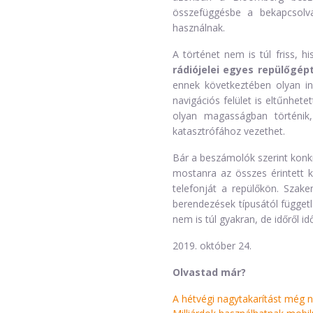
összefüggésbe a bekapcsolva
használnak.
A történet nem is túl friss, 
rádiójelei egyes repülőgé
ennek következtében olyan inf
navigációs felület is eltűnhete
olyan magasságban történik
katasztrófához vezethet.
Bár a beszámolók szerint konk
mostanra az összes érintett k
telefonját a repülőkön. Szake
berendezések típusától függetl
nem is túl gyakran, de időről i
2019. október 24.
Olvastad már?
A hétvégi nagytakarítást még ne