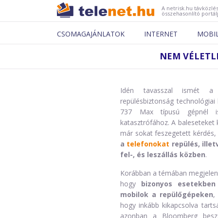
A netrisk.hu távközlés
összehasonlító portál
CSOMAGAJÁNLATOK
INTERNET
MOBI
NEM VÉLETLE
Idén tavasszal ismét a 
repülésbiztonság technológiai 
737 Max típusú gépnél i
katasztrófához. A baleseteket 
már sokat feszegetett kérdés
a
telefonokat
repülés, ille
fel-, és leszállás közben
.
Korábban a témában megjelent 
hogy
bizonyos esetekben
mobilok a repülőgépeken
,
hogy inkább kikapcsolva tarts
azonban a Bloomberg beszám