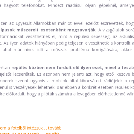
 hagyott telefonokat. Mindezt ráadásul olyan gépeknél, amelyek
hiszen az Egyesült Államokban már öt évvel ezelőtt észrevették, ho
ptípusok műszereit esetenként megzavarják
. A vizsgálatok sor
ormációkat veszíthetnek el, mint a repülési sebesség, az aktuáli
tt. Az ilyen adatok hiányában pedig teljesen elveszíthetik a kontrollt a
, ahol már nincs idő a műszaki probléma korrigálására, akkor
rétan
repülés közben nem fordult elő ilyen eset, mivel a tesz
ijelzőt lecserélték. Ez azonban nem jelenti azt, hogy ettől kezdve 
mberek szerint ugyanis a mobilok által kibocsátott rádiójelek a rep
enül is veszélyesek lehetnek. Bár ebben a konkrét esetben repülés k
dőre előfordult, hogy a pilóták számára a levegőben elérhetetlenné vá
m a fotelből intézzük . .
tovább